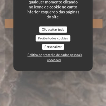
AUTOUR DE L’ÂTRE
qualquer momento clicando
|
GRUSSE
no ícone de cookie no canto
inferior esquerdo das páginas
do site.
RESERVAR UMA MESA
OK, aceitar tudo
Proíbe todos cookies
Personalizar
Política de proteção de dados pessoais
undefined