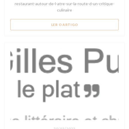
restaurant-autour-de-l-atre-sur-la-route-d-un-critique-
culinaire
((ABRE NUMA NOVA JANELA
LER O ARTIGO
30/03/2025