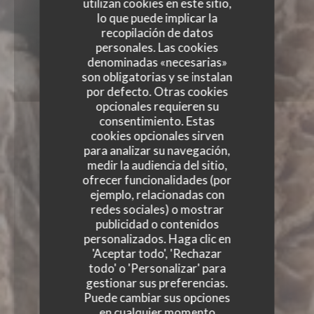
utilizan cookies en este sitio,
lo que puede implicar la
recopilación de datos
personales. Las cookies
denominadas «necesarias»
son obligatorias y se instalan
por defecto. Otras cookies
opcionales requieren su
consentimiento. Estas
cookies opcionales sirven
para analizar su navegación,
medir la audiencia del sitio,
ofrecer funcionalidades (por
ejemplo, relacionadas con
redes sociales) o mostrar
publicidad o contenidos
personalizados. Haga clic en
'Aceptar todo', 'Rechazar
todo' o 'Personalizar' para
gestionar sus preferencias.
Puede cambiar sus opciones
AUTOUR DE L’ÂTRE
en cualquier momento