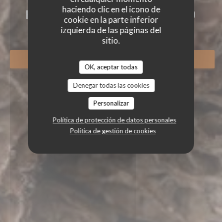
haciendo clic en el icono de
RESTAURANTE GOURMET ECOLÓGICO
cookie en la parte inferior
|
GRUSSE
izquierda de las páginas del
sitio.
RESERVAR UNA MESA
OK, aceptar todas
Denegar todas las cookies
Personalizar
Política de protección de datos personales
Política de gestión de cookies