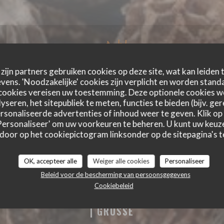
zijn partners gebruiken cookies op deze site, wat kan leiden
ens. 'Noodzakelijke' cookies zijn verplicht en worden standa
cookies vereisen uw toestemming. Deze optionele cookies 
yseren, het sitepubliek te meten, functies te bieden (bijv. ge
sonaliseerde advertenties of inhoud weer te geven. Klik op '
 'Personaliseer' om uw voorkeuren te beheren. U kunt uw keu
 door op het cookiepictogram linksonder op de sitepagina's te
OK, accepteer alle
Weiger alle cookies
Personaliseer
E
Beleid voor de bescherming van persoonsgegevens
Cookiebeleid
ECO-FRIENDLY GOURMET RESTAURANT
|
GRUSSE