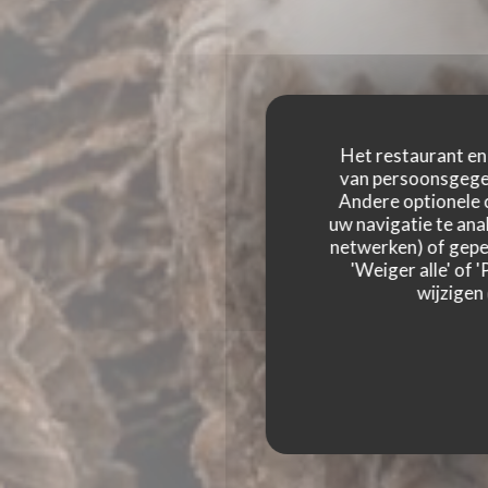
Het restaurant en 
van persoonsgegev
Andere optionele 
uw navigatie te anal
netwerken) of geper
'Weiger alle' of
wijzigen
AUTOUR DE L’ÂTR