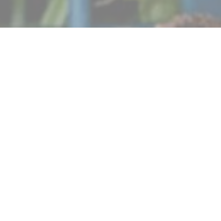
Autour de l’Âtre
l een schakel zijn tussen producenten en fijnproevers. We willen 
verdedigen, maar een keuken van producten.