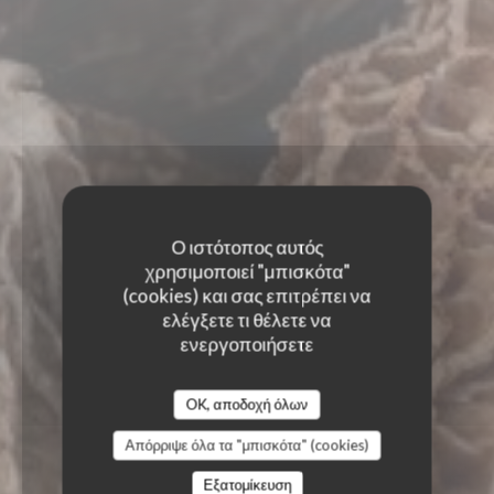
Ο ιστότοπος αυτός
χρησιμοποιεί "μπισκότα"
(cookies) και σας επιτρέπει να
ελέγξετε τι θέλετε να
ενεργοποιήσετε
OK, αποδοχή όλων
Απόρριψε όλα τα "μπισκότα" (cookies)
Εξατομίκευση