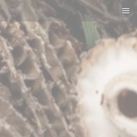
Πίνακας διαχείρισης "Μπισκότων" (Cookies)