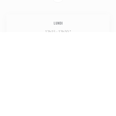
LUNDI
12h15 - 13h30 *
19h30 - 21h00 *
MAR
-
JEU
Fermé
VEN
-
DIM
12h15 - 13h30 *
19h30 - 21h00 *