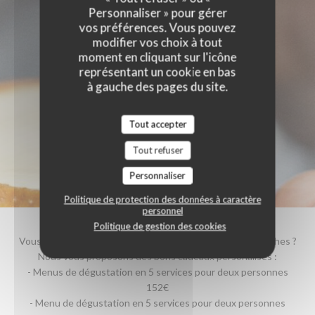
Personnaliser » pour gérer
vos préférences. Vous pouvez
modifier vos choix à tout
moment en cliquant sur l'icône
représentant un cookie en bas
à gauche des pages du site.
Tout accepter
Tout refuser
Personnaliser
Politique de protection des données à caractère
personnel
Un anniversaire, un mariage ou un évènement festif ?
Politique de gestion des cookies
Vous souhaitez offrir un moment hors du temps à vos proches ?
Nous vous proposons des bons cadeaux personalisés :
- Menus de dégustation en 5 services pour deux personnes
152€
- Menu de dégustation en 5 services pour deux personnes