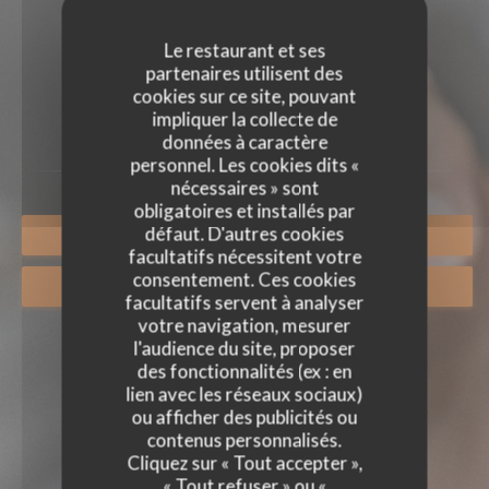
Le restaurant et ses
partenaires utilisent des
BONS CADEAUX
cookies sur ce site, pouvant
impliquer la collecte de
données à caractère
personnel. Les cookies dits «
nécessaires » sont
obligatoires et installés par
défaut. D'autres cookies
RÉSERVER
facultatifs nécessitent votre
consentement. Ces cookies
BONS CADEAUX
facultatifs servent à analyser
votre navigation, mesurer
l'audience du site, proposer
des fonctionnalités (ex : en
lien avec les réseaux sociaux)
ou afficher des publicités ou
contenus personnalisés.
Cliquez sur « Tout accepter »,
« Tout refuser » ou «