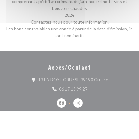
comprenant apéritif au crémant du jura, accord mets-vins et
boissons chaudes
282€
Contactez-nous pour toute information.
Les bons sont valables une année à partir de la date d’émission, ils
sont nominatifs
Accès/Contact
((ouvre une nouv
13 LA DOYE GRUSSE 39190 Grusse
06 17 13 99 27
Facebook ((ouvre une nouvelle fenêtr
Instagram ((ouvre une nouvell
Nous contacter