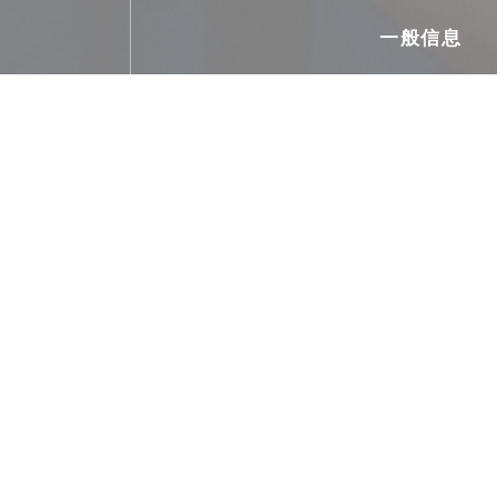
一般信息
菜肴
传统美食, 传统, 自制, 新
经营类型
Eco-friendly gourmet resta
, Table de campagne
服务
动物不接受, 厕所和残疾人通道, 正宗
支付方式
Amex, 银联, 欧洲卡/万事达卡, 现金, 