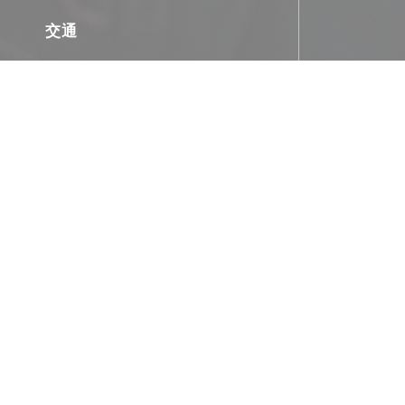
交通
地铁
Lons le Saunier (15 minutes) - TGV : Bourg-en-
enève) ou Mouchard (ligne Paris-Lausanne) -
national de Lyon Saint Exupéry (1h20)
Velib'
t eau fraîche pour les chevaux
巴士
ting Taxi Lons le Saunier :
unes.fr/annuaire/lons-le-saunier-39/taxis
停车
onible et gratuit sur place