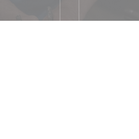
鲜产品
Gare la plus proche : 
Bresse (Ligne Paris-G
Aéroport Inter
urant
Herbe e
的设置, 私人租用
Lis
https://www.pagesja
签证, 检查, 借记卡
Disp