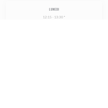
LUNEDI
12:15 - 13:30 *
19:30 - 21:00 *
MAR
-
GIO
Chiuso
VEN
-
DOM
12:15 - 13:30 *
19:30 - 21:00 *
* Solo su prenotazione