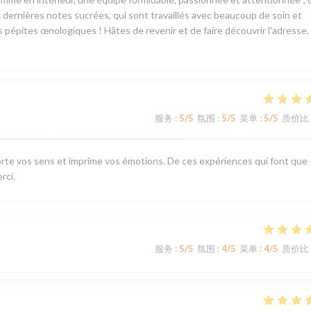
dernières notes sucrées, qui sont travaillés avec beaucoup de soin et
es pépites œnologiques ! Hâtes de revenir et de faire découvrir l'adresse.
服务
:
5
/5
氛围
:
5
/5
菜单
:
5
/5
质价比
rte vos sens et imprime vos émotions. De ces expériences qui font que
rci.
服务
:
5
/5
氛围
:
4
/5
菜单
:
4
/5
质价比