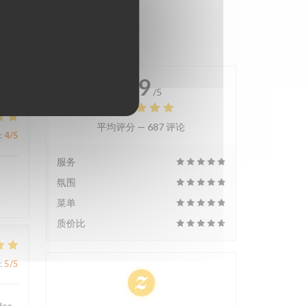
4.9
/5
平均评分 —
687 评论
:
4
/5
服务
氛围
菜单
质价比
:
5
/5
des