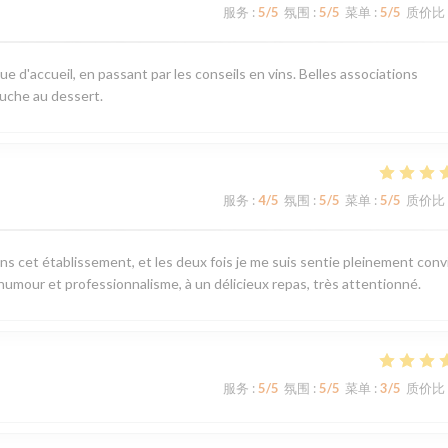
服务
:
5
/5
氛围
:
5
/5
菜单
:
5
/5
质价比
ue d'accueil, en passant par les conseils en vins. Belles associations
uche au dessert.
服务
:
4
/5
氛围
:
5
/5
菜单
:
5
/5
质价比
ans cet établissement, et les deux fois je me suis sentie pleinement convi
 humour et professionnalisme, à un délicieux repas, très attentionné.
服务
:
5
/5
氛围
:
5
/5
菜单
:
3
/5
质价比