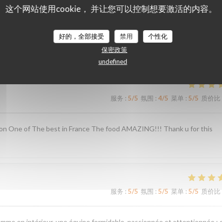
这个网站使用cookie， 并让您可以控制想要激活的内容。
们的顾客评分
好的，全部接受
禁用
个性化
保密政策
undefined
服务
:
5
/5
氛围
:
4
/5
菜单
:
5
/5
质价比
ion One of The best in France The food AMAZING!!! Thank u for this
服务
:
5
/5
氛围
:
5
/5
菜单
:
5
/5
质价比
omme en intérieur, une équipe formidable, passionnée et attentionnée ; 