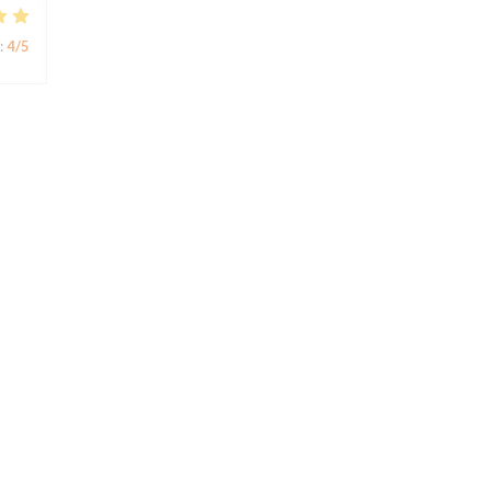
:
4
/5
:
5
/5
nt
:
4
/5