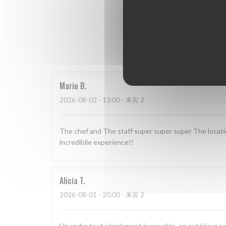
我
Mario
B
2026-08-02
- 13:00 - 来宾 2
The chef and The staff super super super The locat
incredibile experience!!
Alicia
T
2026-08-01
- 20:00 - 来宾 2
Un cadre tout simplement incroyable, en extérieur c