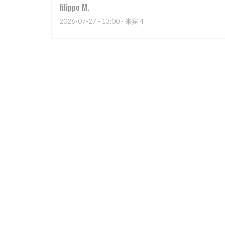
filippo
M
2026-07-27
- 13:00 - 来宾 4
Valerie
L
2026-07-25
- 20:00 - 来宾 2
Le lieu et une première surprise, puis l’accueil, et bi
Cyril
E
2026-07-24
- 19:30 - 来宾 2