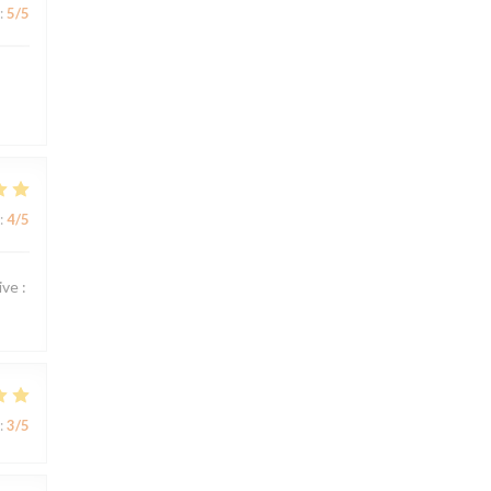
:
5
/5
:
4
/5
ve :
:
3
/5