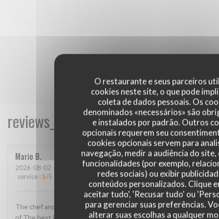
O restaurante e seus parceiros uti
cookies neste site, o que pode impli
coleta de dados pessoais. Os coo
denominados «necessários» são obri
reviews_from_our_clients_following_
e instalados por padrão. Outros c
opcionais requerem seu consentiment
cookies opcionais servem para anali
navegação, medir a audiência do site,
Mario
B
funcionalidades (por exemplo, relaci
2026-08-02
- 13:00 - guests 2
redes sociais) ou exibir publicida
service
:
5
/5
ambience
:
4
/5
menu
:
5
/5
quality_price
:
4
/5
conteúdos personalizados. Clique 
aceitar tudo', 'Recusar tudo' ou 'Pers
para gerenciar suas preferências. V
The chef and The staff super super super The location One
alterar suas escolhas a qualquer 
of The best in France The food AMAZING!!! Thank u for this