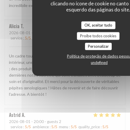
clicando no ícone de cookie no canto 
incredibile experience!!
esquerdo das páginas do site
OK, aceitar tudo
Alicia
T
2026-08-01
- 20:00 - guests 2
Proíbe todos cookies
service
:
5
/5
ambience
:
5
/5
menu
:
5
/5
quality_price
:
5
/5
Personalizar
Un cadre tout simplement incroyable, en extérieur comme en
Política de proteção de dados pesso
intérieur, une équipe formidable, passionnée et attentionnée
undefined
; des produits d'une grande qualité des amuse-bouche aux
dernières notes sucrées, qui sont travaillés avec beaucoup de
soin et d'originalité. Et merci pour la découverte de véritables
pépites œnologiques ! Hâtes de revenir et de faire découvrir
l'adresse. A bientôt !
Astrid
A
2026-08-01
- 20:00 - guests 2
service
:
5
/5
ambience
:
5
/5
menu
:
5
/5
quality_price
:
5
/5