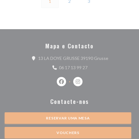
1
2
3
Mapa e Contacto
((abre numa nova
13 LA DOYE GRUSSE 39190 Grusse
06 17 13 99 27
Facebook ((abre numa nova janela))
Instagram ((abre numa nova j
Contacte-nos
RESERVAR UMA MESA
VOUCHERS