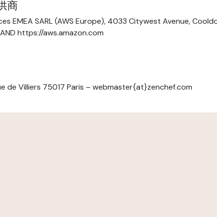
提供商
ces EMEA SARL (AWS Europe), 4033 Citywest Avenue, Cool
ELAND https://aws.amazon.com
e de Villiers 75017 Paris – webmaster{at}zenchef.com