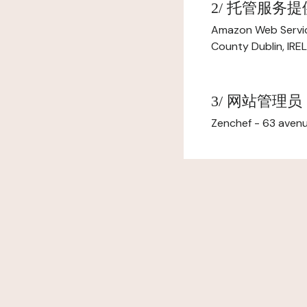
2/ 托管服务
Amazon Web Servi
County Dublin, IR
3/ 网站管理员
Zenchef - 63 avenu