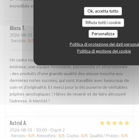
incredibile experience!!
Ok, accetta tutto
Rifiuta tutti i cookie
Alicia
T
Personalizza
2026-08-01
- 20:00 - Ospiti 2
Servizio
:
5
/5
Atmosfera
:
5
/5
Cucina
:
5
/5
Qualità / Prezzo
:
5
/5
Politica di protezione dei dati personal
Politica di gestione dei cookie
Un cadre tout simplement incroyable, en extérieur comme en
intérieur, une équipe formidable, passionnée et attentionnée
; des produits d'une grande qualité des amuse-bouche aux
dernières notes sucrées, qui sont travaillés avec beaucoup de
soin et d'originalité. Et merci pour la découverte de véritables
pépites œnologiques ! Hâtes de revenir et de faire découvrir
l'adresse. A bientôt !
Astrid
A
2026-08-01
- 20:00 - Ospiti 2
Servizio
:
5
/5
Atmosfera
:
5
/5
Cucina
:
5
/5
Qualità / Prezzo
:
5
/5