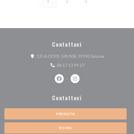
1
2
3
Contattaci
((apre una nuova
13 LA DOYE GRUSSE 39190 Grusse
06 17 13 99 27
Facebook ((apre una nuova finestra))
Instagram ((apre una nuova fi
Contattaci
PRENOTA
BUONI