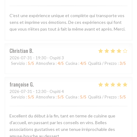
C’est une expérience unique et complète qui transporte vos
sens et imprime vos émotions. De ces expériences qui font
que vous n’êtes pas tout à fait la même avant et après. Merci.
Christian
B
2026-07-31
- 19:30 - Ospiti 3
Servizio
:
5
/5
Atmosfera
:
4
/5
Cucina
:
4
/5
Qualità / Prezzo
:
3
/5
françoise
G
2026-07-31
- 12:30 - Ospiti 4
Servizio
:
5
/5
Atmosfera
:
5
/5
Cucina
:
5
/5
Qualità / Prezzo
:
5
/5
Excellent du début à la fin, tant en terme de cuisine que
d'accueil, en passant par les conseils en vins. Belles
associations gustatives et une tenue irréprochable des
amuse-bouche au dessert.