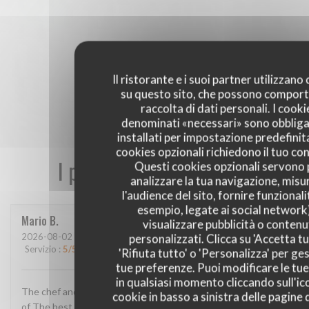
Il ristorante e i suoi partner utilizzano
su questo sito, che possono comport
raccolta di dati personali. I cooki
denominati «necessari» sono obbliga
installati per impostazione predefinita
cookies opzionali richiedono il tuo co
I pareri dei nostri clienti
Questi cookies opzionali servono 
analizzare la tua navigazione, misu
l'audience del sito, fornire funzionali
esempio, legate ai social network
Mario
B
visualizzare pubblicità o contenu
personalizzati. Clicca su 'Accetta tu
2026-08-02
- 13:00 - Ospiti 2
Servizio
:
5
/5
Atmosfera
:
4
/5
Cucina
:
5
/5
Qualità / Prezzo
:
4
/5
'Rifiuta tutto' o 'Personalizza' per ges
tue preferenze. Puoi modificare le tue
in qualsiasi momento cliccando sull'ic
The chef and The staff super super super The location One
cookie in basso a sinistra delle pagine d
of The best in France The food AMAZING!!! Thank u for this