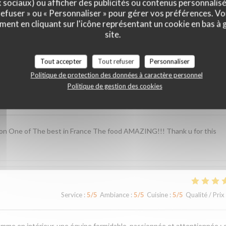
x sociaux) ou afficher des publicités ou contenus personnalisé
 refuser » ou « Personnaliser » pour gérer vos préférences. V
ment en cliquant sur l'icône représentant un cookie en bas à
site.
vis de nos clients
Tout accepter
Tout refuser
Personnaliser
Politique de protection des données à caractère personnel
Politique de gestion des cookies
Service
:
5
/5
Ambiance
:
4
/5
Cuisine
:
5
/5
Qualité / Prix
ion One of The best in France The food AMAZING!!! Thank u for this
Service
:
5
/5
Ambiance
:
5
/5
Cuisine
:
5
/5
Qualité / Prix
omme en intérieur, une équipe formidable, passionnée et attentionnée ; 