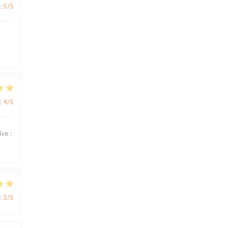
:
5
/5
:
4
/5
ve :
:
3
/5