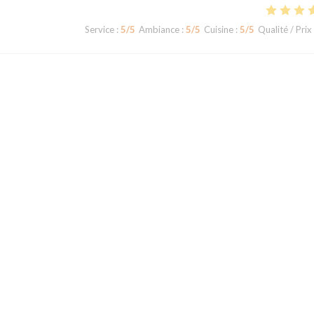
Service
:
5
/5
Ambiance
:
5
/5
Cuisine
:
5
/5
Qualité / Prix
Service
:
5
/5
Ambiance
:
5
/5
Cuisine
:
5
/5
Qualité / Prix
en sûr tous le plats sont savoureux. Il faut vraiment découvrir ce restaura
Service
:
5
/5
Ambiance
:
4
/5
Cuisine
:
5
/5
Qualité / Prix
1
2
3