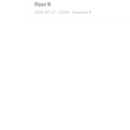
filippo
M
2026-07-27
- 13:00 - Couverts 4
Valerie
L
2026-07-25
- 20:00 - Couverts 2
Le lieu et une première surprise, puis l’accueil, et bi
Cyril
E
2026-07-24
- 19:30 - Couverts 2