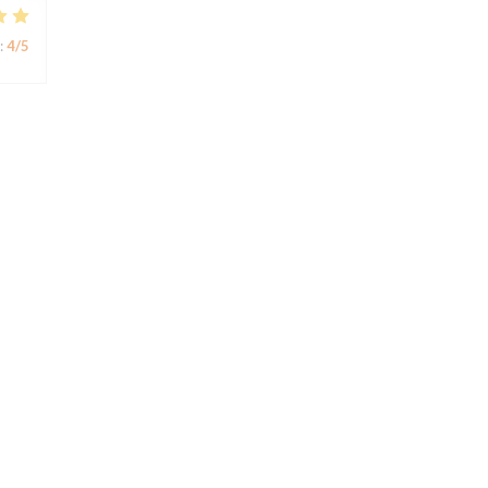
:
4
/5
:
5
/5
nt
:
4
/5