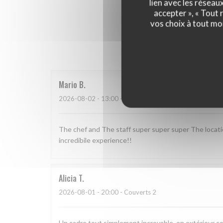
lien avec les réseau
accepter », « Tout
vos choix à tout mo
Les a
Mario
B
2026-08-02
- 13:00 - Couverts 2
The chef and The staff super super super The locat
incredibile experience!!
Alicia
T
2026-08-01
- 20:00 - Couverts 2
Un cadre tout simplement incroyable, en extérieur c