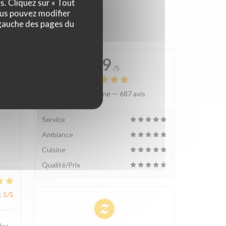
s. Cliquez sur « Tout
ous pouvez modifier
 gauche des pages du
4.9
/5
Note moyenne —
687 avis
:
4
/5
Service
Ambiance
Cuisine
Qualité/Prix
:
5
/5
des