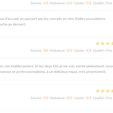
Service
:
5
/5
Ambiance
:
5
/5
Cuisine
:
5
/5
Qualité / Prix
ue d'accueil, en passant par les conseils en vins. Belles associations
uche au dessert.
Service
:
4
/5
Ambiance
:
5
/5
Cuisine
:
5
/5
Qualité / Prix
ans cet établissement, et les deux fois je me suis sentie pleinement convi
 humour et professionnalisme, à un délicieux repas, très attentionné.
Service
:
5
/5
Ambiance
:
5
/5
Cuisine
:
3
/5
Qualité / Prix