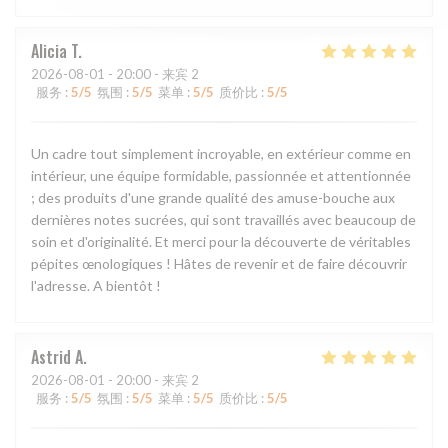
Alicia
T
2026-08-01
- 20:00 - 来宾 2
服务
:
5
/5
氛围
:
5
/5
菜单
:
5
/5
质价比
:
5
/5
Un cadre tout simplement incroyable, en extérieur comme en
intérieur, une équipe formidable, passionnée et attentionnée
; des produits d'une grande qualité des amuse-bouche aux
dernières notes sucrées, qui sont travaillés avec beaucoup de
soin et d'originalité. Et merci pour la découverte de véritables
pépites œnologiques ! Hâtes de revenir et de faire découvrir
l'adresse. A bientôt !
Astrid
A
2026-08-01
- 20:00 - 来宾 2
服务
:
5
/5
氛围
:
5
/5
菜单
:
5
/5
质价比
:
5
/5