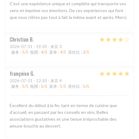
C’est une expérience unique et complète qui transporte vos
sens et imprime vos émotions. De ces expériences qui font
que vous n’êtes pas tout à fait la même avant et après. Merci.
Christian
B
2026-07-31
- 19:30 - 来宾 3
服务
:
5
/5
氛围
:
4
/5
菜单
:
4
/5
质价比
:
3
/5
françoise
G
2026-07-31
- 12:30 - 来宾 4
服务
:
5
/5
氛围
:
5
/5
菜单
:
5
/5
质价比
:
5
/5
Excellent du début à la fin, tant en terme de cuisine que
d'accueil, en passant par les conseils en vins. Belles
associations gustatives et une tenue irréprochable des
amuse-bouche au dessert.