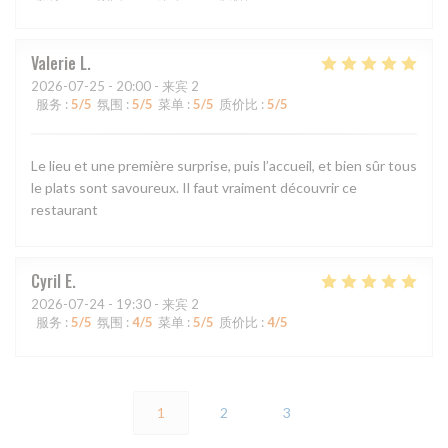
Valerie
L
2026-07-25
- 20:00 - 来宾 2
服务
:
5
/5
氛围
:
5
/5
菜单
:
5
/5
质价比
:
5
/5
Le lieu et une première surprise, puis l’accueil, et bien sûr tous
le plats sont savoureux. Il faut vraiment découvrir ce
restaurant
Cyril
E
2026-07-24
- 19:30 - 来宾 2
服务
:
5
/5
氛围
:
4
/5
菜单
:
5
/5
质价比
:
4
/5
1
2
3