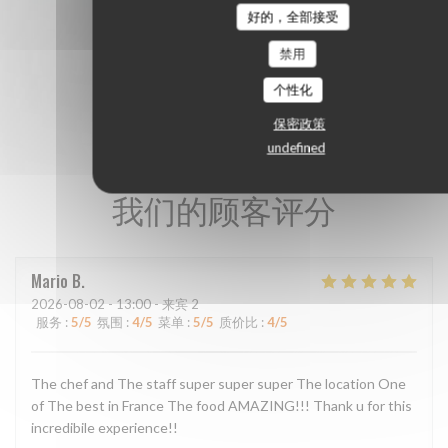
好的，全部接受
禁用
个性化
保密政策
undefined
我们的顾客评分
Mario
B
2026-08-02
- 13:00 - 来宾 2
服务
:
5
/5
氛围
:
4
/5
菜单
:
5
/5
质价比
:
4
/5
The chef and The staff super super super The location One
of The best in France The food AMAZING!!! Thank u for this
incredibile experience!!