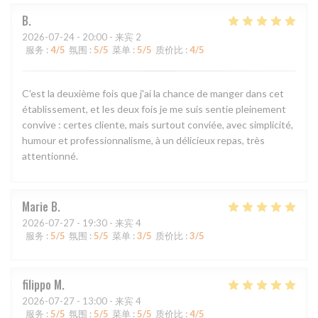
B
2026-07-24
- 20:00 - 来宾 2
服务
:
4
/5
氛围
:
5
/5
菜单
:
5
/5
质价比
:
4
/5
C'est la deuxième fois que j'ai la chance de manger dans cet
établissement, et les deux fois je me suis sentie pleinement
convive : certes cliente, mais surtout conviée, avec simplicité,
humour et professionnalisme, à un délicieux repas, très
attentionné.
Marie
B
2026-07-27
- 19:30 - 来宾 4
服务
:
5
/5
氛围
:
5
/5
菜单
:
3
/5
质价比
:
3
/5
filippo
M
2026-07-27
- 13:00 - 来宾 4
服务
:
5
/5
氛围
:
5
/5
菜单
:
5
/5
质价比
:
4
/5