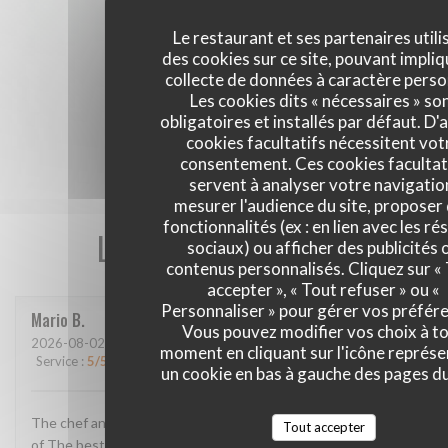
Le restaurant et ses partenaires utili
des cookies sur ce site, pouvant impliq
collecte de données à caractère perso
Les cookies dits « nécessaires » so
obligatoires et installés par défaut. D'
cookies facultatifs nécessitent vot
consentement. Ces cookies facultat
servent à analyser votre navigatio
mesurer l'audience du site, proposer
fonctionnalités (ex : en lien avec les r
Les avis de nos clients
sociaux) ou afficher des publicités 
contenus personnalisés. Cliquez sur «
accepter », « Tout refuser » ou «
Personnaliser » pour gérer vos préfér
Mario
B
Vous pouvez modifier vos choix à t
2026-08-02
- 13:00 - Couverts 2
moment en cliquant sur l'icône représ
Service
:
5
/5
Ambiance
:
4
/5
Cuisine
:
5
/5
Qualité / Prix
:
4
/5
un cookie en bas à gauche des pages du
The chef and The staff super super super The location One
Tout accepter
of The best in France The food AMAZING!!! Thank u for this