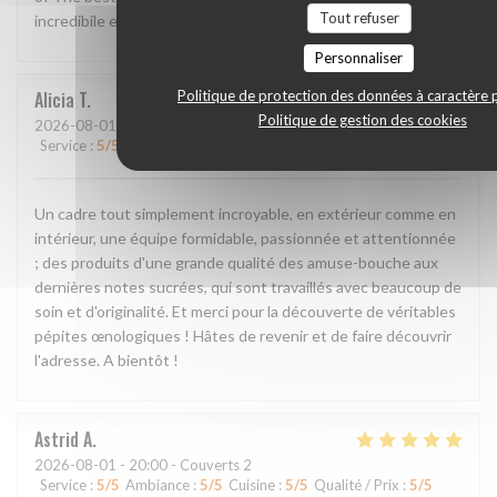
Tout refuser
incredibile experience!!
Personnaliser
Politique de protection des données à caractère 
Alicia
T
Politique de gestion des cookies
2026-08-01
- 20:00 - Couverts 2
Service
:
5
/5
Ambiance
:
5
/5
Cuisine
:
5
/5
Qualité / Prix
:
5
/5
Un cadre tout simplement incroyable, en extérieur comme en
intérieur, une équipe formidable, passionnée et attentionnée
; des produits d'une grande qualité des amuse-bouche aux
dernières notes sucrées, qui sont travaillés avec beaucoup de
soin et d'originalité. Et merci pour la découverte de véritables
pépites œnologiques ! Hâtes de revenir et de faire découvrir
l'adresse. A bientôt !
Astrid
A
2026-08-01
- 20:00 - Couverts 2
Service
:
5
/5
Ambiance
:
5
/5
Cuisine
:
5
/5
Qualité / Prix
:
5
/5