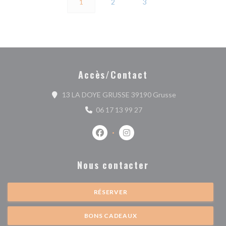
1
2
3
Accès/Contact
((ouvre une nouv
13 LA DOYE GRUSSE 39190 Grusse
06 17 13 99 27
Facebook ((ouvre une nouvelle fenêtr
Instagram ((ouvre une nouvell
Nous contacter
RÉSERVER
BONS CADEAUX