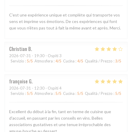
C’est une expérience unique et complète qui transporte vos
sens et imprime vos émotions. De ces expériences qui font
que vous n’êtes pas tout à fait la même avant et après. Merci.
Christian
B
2026-07-31
- 19:30 - Ospiti 3
Servizio
:
5
/5
Atmosfera
:
4
/5
Cucina
:
4
/5
Qualità / Prezzo
:
3
/5
françoise
G
2026-07-31
- 12:30 - Ospiti 4
Servizio
:
5
/5
Atmosfera
:
5
/5
Cucina
:
5
/5
Qualità / Prezzo
:
5
/5
Excellent du début à la fin, tant en terme de cuisine que
d'accueil, en passant par les conseils en vins. Belles
associations gustatives et une tenue irréprochable des
amuse-bouche au dessert.