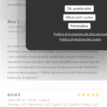
incredibile experience!!
Ok, accetta tutto
Rifiuta tutti i cookie
Alicia
T
Personalizza
2026-08-01
- 20:00 - Ospiti 2
Servizio
:
5
/5
Atmosfera
:
5
/5
Cucina
:
5
/5
Qualità / Prezzo
:
5
/5
Politica di protezione dei dati personal
Politica di gestione dei cookie
Un cadre tout simplement incroyable, en extérieur comme en
intérieur, une équipe formidable, passionnée et attentionnée
; des produits d'une grande qualité des amuse-bouche aux
dernières notes sucrées, qui sont travaillés avec beaucoup de
soin et d'originalité. Et merci pour la découverte de véritables
pépites œnologiques ! Hâtes de revenir et de faire découvrir
l'adresse. A bientôt !
Astrid
A
2026-08-01
- 20:00 - Ospiti 2
Servizio
:
5
/5
Atmosfera
:
5
/5
Cucina
:
5
/5
Qualità / Prezzo
:
5
/5