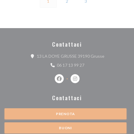
1
2
3
Contattaci
((apre una nuova
13 LA DOYE GRUSSE 39190 Grusse
06 17 13 99 27
Facebook ((apre una nuova finestra))
Instagram ((apre una nuova fi
Contattaci
PRENOTA
BUONI