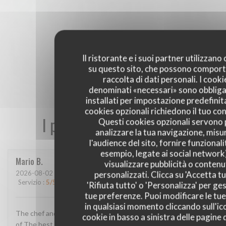
Il ristorante e i suoi partner utilizzano
su questo sito, che possono comport
raccolta di dati personali. I cooki
denominati «necessari» sono obbliga
installati per impostazione predefinita
cookies opzionali richiedono il tuo co
I pareri dei nostri clienti
Questi cookies opzionali servono 
analizzare la tua navigazione, misu
l'audience del sito, fornire funzionali
esempio, legate ai social network
Mario
B
visualizzare pubblicità o contenu
personalizzati. Clicca su 'Accetta tu
2026-08-02
- 13:00 - Ospiti 2
Servizio
:
5
/5
Atmosfera
:
4
/5
Cucina
:
5
/5
Qualità / Prezzo
:
4
/5
'Rifiuta tutto' o 'Personalizza' per ges
tue preferenze. Puoi modificare le tue
in qualsiasi momento cliccando sull'ic
The chef and The staff super super super The location One
cookie in basso a sinistra delle pagine d
of The best in France The food AMAZING!!! Thank u for this