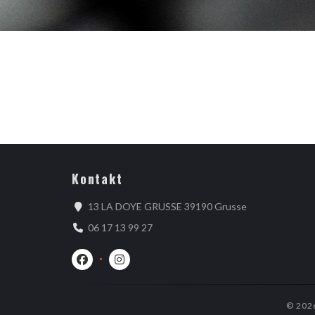
Kontakt
((öffnet ein ne
13 LA DOYE GRUSSE 39190 Grusse
06 17 13 99 27
Facebook ((öffnet ein neues Fenster))
Instagram ((öffnet ein neues Fenster))
© 202