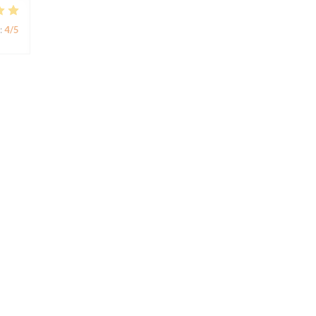
:
4
/5
:
5
/5
nt
:
4
/5