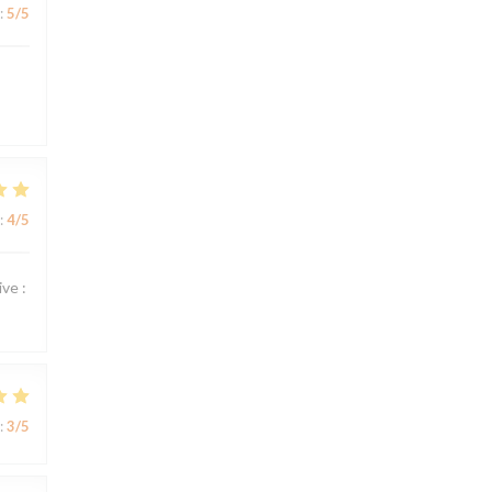
:
5
/5
:
4
/5
ve :
:
3
/5