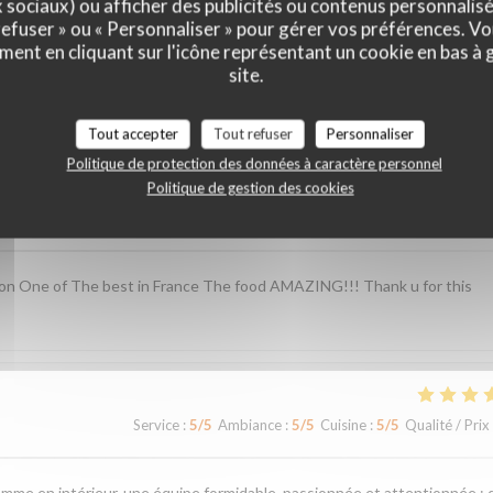
x sociaux) ou afficher des publicités ou contenus personnalisé
 refuser » ou « Personnaliser » pour gérer vos préférences. V
ment en cliquant sur l'icône représentant un cookie en bas à
site.
vis de nos clients
Tout accepter
Tout refuser
Personnaliser
Politique de protection des données à caractère personnel
Politique de gestion des cookies
Service
:
5
/5
Ambiance
:
4
/5
Cuisine
:
5
/5
Qualité / Prix
ion One of The best in France The food AMAZING!!! Thank u for this
Service
:
5
/5
Ambiance
:
5
/5
Cuisine
:
5
/5
Qualité / Prix
omme en intérieur, une équipe formidable, passionnée et attentionnée ; 