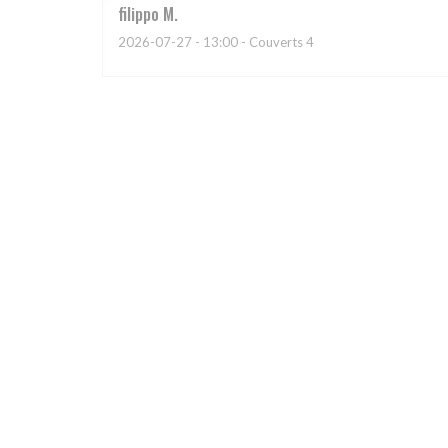
filippo
M
2026-07-27
- 13:00 - Couverts 4
Valerie
L
2026-07-25
- 20:00 - Couverts 2
Le lieu et une première surprise, puis l’accueil, et bi
Cyril
E
2026-07-24
- 19:30 - Couverts 2