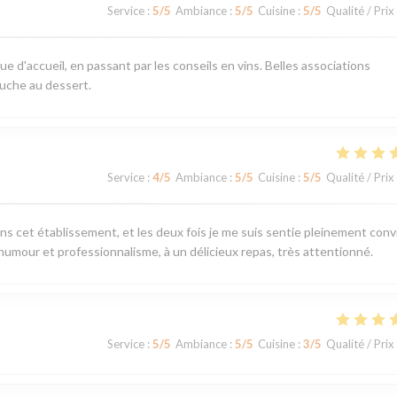
Service
:
5
/5
Ambiance
:
5
/5
Cuisine
:
5
/5
Qualité / Prix
ue d'accueil, en passant par les conseils en vins. Belles associations
uche au dessert.
Service
:
4
/5
Ambiance
:
5
/5
Cuisine
:
5
/5
Qualité / Prix
ans cet établissement, et les deux fois je me suis sentie pleinement convi
 humour et professionnalisme, à un délicieux repas, très attentionné.
Service
:
5
/5
Ambiance
:
5
/5
Cuisine
:
3
/5
Qualité / Prix