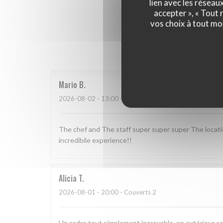
lien avec les réseau
accepter », « Tout
vos choix à tout mo
Les a
Mario
B
2026-08-02
- 13:00 - Couverts 2
The chef and The staff super super super The locat
incredibile experience!!
Alicia
T
2026-08-01
- 20:00 - Couverts 2
Un cadre tout simplement incroyable, en extérieur c