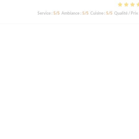
Service
:
5
/5
Ambiance
:
5
/5
Cuisine
:
5
/5
Qualité / Prix
Service
:
5
/5
Ambiance
:
5
/5
Cuisine
:
5
/5
Qualité / Prix
en sûr tous le plats sont savoureux. Il faut vraiment découvrir ce restaura
Service
:
5
/5
Ambiance
:
4
/5
Cuisine
:
5
/5
Qualité / Prix
1
2
3