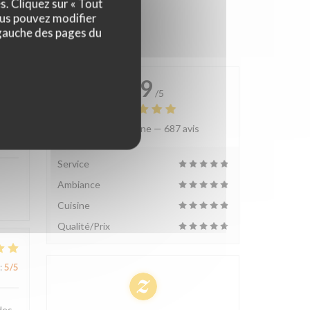
s. Cliquez sur « Tout
ous pouvez modifier
 gauche des pages du
4.9
/5
Note moyenne —
687 avis
:
4
/5
Service
Ambiance
Cuisine
Qualité/Prix
:
5
/5
des