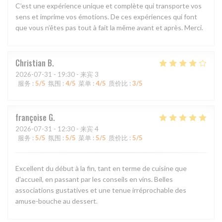
C’est une expérience unique et complète qui transporte vos
sens et imprime vos émotions. De ces expériences qui font
que vous n’êtes pas tout à fait la même avant et après. Merci.
Christian
B
2026-07-31
- 19:30 - 来宾 3
服务
:
5
/5
氛围
:
4
/5
菜单
:
4
/5
质价比
:
3
/5
françoise
G
2026-07-31
- 12:30 - 来宾 4
服务
:
5
/5
氛围
:
5
/5
菜单
:
5
/5
质价比
:
5
/5
Excellent du début à la fin, tant en terme de cuisine que
d'accueil, en passant par les conseils en vins. Belles
associations gustatives et une tenue irréprochable des
amuse-bouche au dessert.