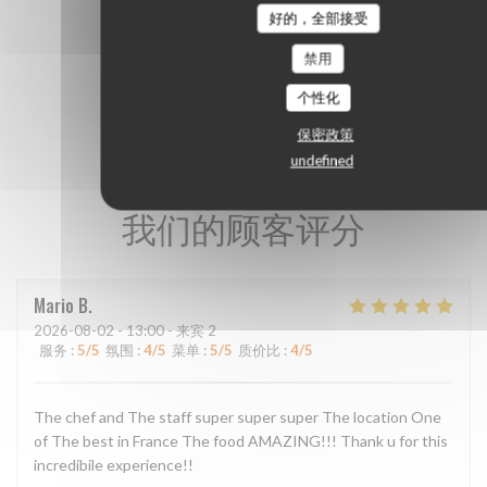
好的，全部接受
禁用
个性化
保密政策
undefined
我们的顾客评分
Mario
B
2026-08-02
- 13:00 - 来宾 2
服务
:
5
/5
氛围
:
4
/5
菜单
:
5
/5
质价比
:
4
/5
The chef and The staff super super super The location One
of The best in France The food AMAZING!!! Thank u for this
incredibile experience!!