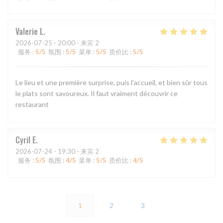
Valerie
L
2026-07-25
- 20:00 - 来宾 2
服务
:
5
/5
氛围
:
5
/5
菜单
:
5
/5
质价比
:
5
/5
Le lieu et une première surprise, puis l’accueil, et bien sûr tous
le plats sont savoureux. Il faut vraiment découvrir ce
restaurant
Cyril
E
2026-07-24
- 19:30 - 来宾 2
服务
:
5
/5
氛围
:
4
/5
菜单
:
5
/5
质价比
:
4
/5
1
2
3