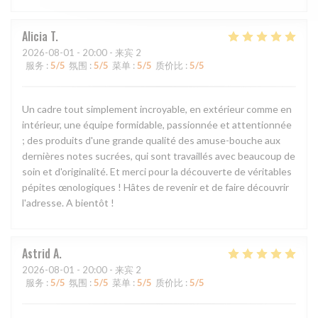
Alicia
T
2026-08-01
- 20:00 - 来宾 2
服务
:
5
/5
氛围
:
5
/5
菜单
:
5
/5
质价比
:
5
/5
Un cadre tout simplement incroyable, en extérieur comme en
intérieur, une équipe formidable, passionnée et attentionnée
; des produits d'une grande qualité des amuse-bouche aux
dernières notes sucrées, qui sont travaillés avec beaucoup de
soin et d'originalité. Et merci pour la découverte de véritables
pépites œnologiques ! Hâtes de revenir et de faire découvrir
l'adresse. A bientôt !
Astrid
A
2026-08-01
- 20:00 - 来宾 2
服务
:
5
/5
氛围
:
5
/5
菜单
:
5
/5
质价比
:
5
/5