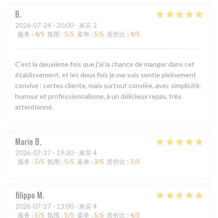
B
2026-07-24
- 20:00 - 来宾 2
服务
:
4
/5
氛围
:
5
/5
菜单
:
5
/5
质价比
:
4
/5
C'est la deuxième fois que j'ai la chance de manger dans cet
établissement, et les deux fois je me suis sentie pleinement
convive : certes cliente, mais surtout conviée, avec simplicité,
humour et professionnalisme, à un délicieux repas, très
attentionné.
Marie
B
2026-07-27
- 19:30 - 来宾 4
服务
:
5
/5
氛围
:
5
/5
菜单
:
3
/5
质价比
:
3
/5
filippo
M
2026-07-27
- 13:00 - 来宾 4
服务
:
5
/5
氛围
:
5
/5
菜单
:
5
/5
质价比
:
4
/5