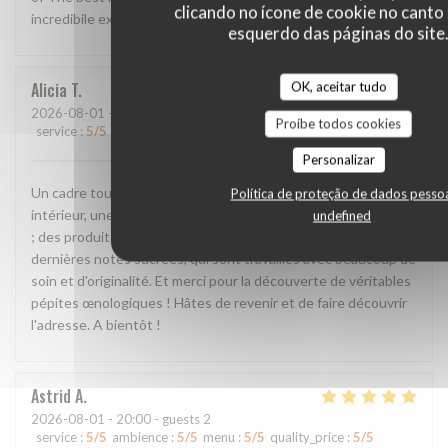
clicando no ícone de cookie no canto 
incredibile experience!!
esquerdo das páginas do site
OK, aceitar tudo
Alicia
T
2026-08-01
- 20:00 - guests 2
Proíbe todos cookies
service
:
5
/5
ambience
:
5
/5
menu
:
5
/5
quality_price
:
5
/5
Personalizar
Un cadre tout simplement incroyable, en extérieur comme en
Política de proteção de dados pesso
intérieur, une équipe formidable, passionnée et attentionnée
undefined
; des produits d'une grande qualité des amuse-bouche aux
dernières notes sucrées, qui sont travaillés avec beaucoup de
soin et d'originalité. Et merci pour la découverte de véritables
pépites œnologiques ! Hâtes de revenir et de faire découvrir
l'adresse. A bientôt !
Astrid
A
2026-08-01
- 20:00 - guests 2
service
:
5
/5
ambience
:
5
/5
menu
:
5
/5
quality_price
:
5
/5