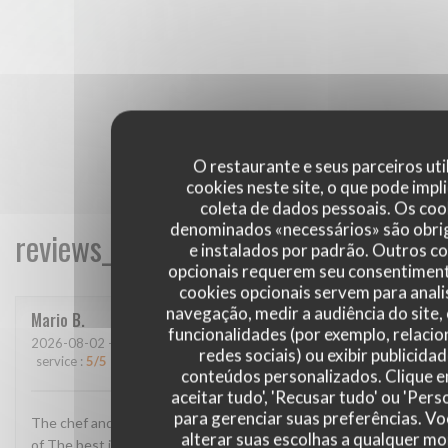
O restaurante e seus parceiros uti
cookies neste site, o que pode impli
coleta de dados pessoais. Os coo
denominados «necessários» são obri
reviews_from_our_clients_following_
e instalados por padrão. Outros c
opcionais requerem seu consentiment
cookies opcionais servem para anali
navegação, medir a audiência do site,
Mario
B
funcionalidades (por exemplo, relaci
2026-08-02
- 13:00 - guests 2
redes sociais) ou exibir publicida
service
:
5
/5
ambience
:
4
/5
menu
:
5
/5
quality_price
:
4
/5
conteúdos personalizados. Clique 
aceitar tudo', 'Recusar tudo' ou 'Pers
para gerenciar suas preferências. V
The chef and The staff super super super The location One
alterar suas escolhas a qualquer 
of The best in France The food AMAZING!!! Thank u for this