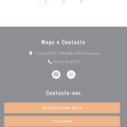
1
2
3
Mapa e Contacto
((abre numa nova
13 LA DOYE GRUSSE 39190 Grusse
06 17 13 99 27
Facebook ((abre numa nova janela))
Instagram ((abre numa nova j
Contacte-nos
RESERVAR UMA MESA
VOUCHERS