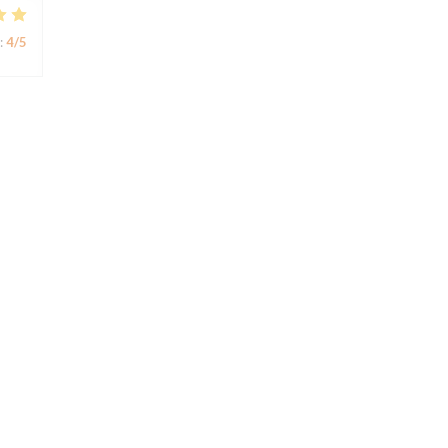
:
4
/5
:
5
/5
nt
:
4
/5