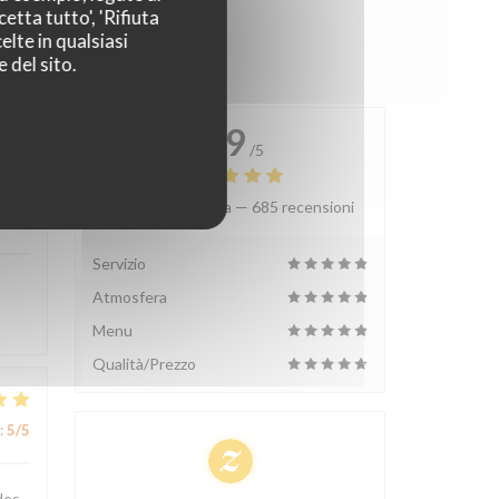
etta tutto', 'Rifiuta
elte in qualsiasi
 del sito.
4.9
/5
Valutazione media —
685 recensioni
:
4
/5
Servizio
Atmosfera
Menu
Qualità/Prezzo
:
5
/5
des