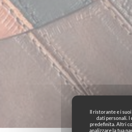
Il ristorante e i su
dati personali. 
predefinita. Altri 
analizzare la tua na