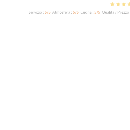
Servizio
:
5
/5
Atmosfera
:
5
/5
Cucina
:
5
/5
Qualità / Prezzo
Servizio
:
5
/5
Atmosfera
:
5
/5
Cucina
:
5
/5
Qualità / Prezzo
en sûr tous le plats sont savoureux. Il faut vraiment découvrir ce restaura
Servizio
:
5
/5
Atmosfera
:
4
/5
Cucina
:
5
/5
Qualità / Prezzo
1
2
3