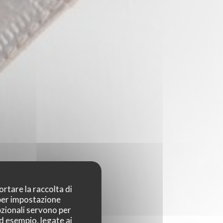
ortare la raccolta di
 per impostazione
pzionali servono per
ad esempio, legate ai