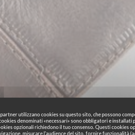
oi partner utilizzano cookies su questo sito, che possono comp
I cookies denominati «necessari» sono obbligatori e installati
cookies opzionali richiedono il tuo consenso. Questi cookies o
vigazione, misurare l'audience del sito, fornire funzionalità (