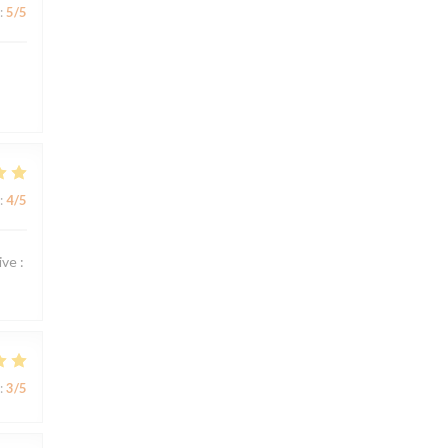
:
5
/5
:
4
/5
ve :
:
3
/5