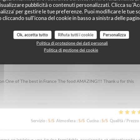
sualizzare pubblicità o contenuti personalizzati. Clicca su 'Acc
alizza' per gestire le tue preferenze. Puoi modificare le tue sc
liccando sull'icona del cookie in basso a sinistra delle pagine
i dei nostri clienti
Ok, accetta tutto
Rifiuta tutti i cookie
Personalizza
Politica di protezione dei dati personali
Politica di gestione dei cookie
Servizio
:
5
/5
Atmosfera
:
4
/5
Cucina
:
5
/5
Qualità / Prezzo
ion One of The best in France The food AMAZING!!! Thank u for this
Servizio
:
5
/5
Atmosfera
:
5
/5
Cucina
:
5
/5
Qualità / Prezzo
omme en intérieur, une équipe formidable, passionnée et attentionnée ; 