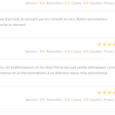
Servizio
:
5
/5
Atmosfera
:
5
/5
Cucina
:
5
/5
Qualità / Prezzo
ue d'accueil, en passant par les conseils en vins. Belles associations
uche au dessert.
Servizio
:
4
/5
Atmosfera
:
5
/5
Cucina
:
5
/5
Qualità / Prezzo
ans cet établissement, et les deux fois je me suis sentie pleinement convi
 humour et professionnalisme, à un délicieux repas, très attentionné.
Servizio
:
5
/5
Atmosfera
:
5
/5
Cucina
:
3
/5
Qualità / Prezzo