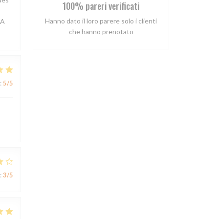
100% pareri verificati
Hanno dato il loro parere solo i clienti
 A
che hanno prenotato
:
5
/5
:
3
/5