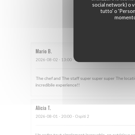
social network) o vi
tutto' o 'Person
momento c
I parer
Mario
B
2026-08-02
- 13:00 - Ospiti 2
The chef and The staff super super super The locat
incredibile experience!!
Alicia
T
2026-08-01
- 20:00 - Ospiti 2
Un cadre tout simplement incroyable, en extérieur c