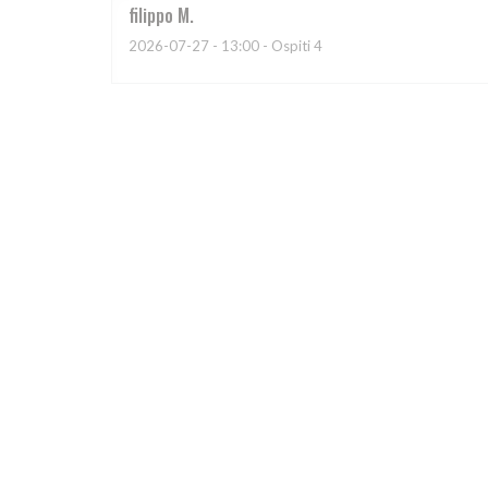
filippo
M
2026-07-27
- 13:00 - Ospiti 4
Valerie
L
2026-07-25
- 20:00 - Ospiti 2
Le lieu et une première surprise, puis l’accueil, et bi
Cyril
E
2026-07-24
- 19:30 - Ospiti 2