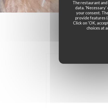
The restaurant and i
data. 'Necessary' 
your consent. The
provide features (
Click on 'OK, accept
choices at a