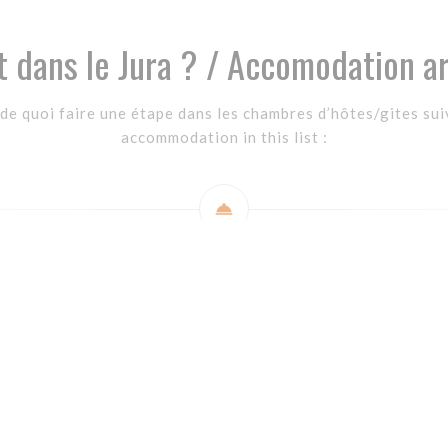
t dans le Jura ? / Accomodation a
de quoi faire une étape dans les chambres d’hôtes/gites suiv
accommodation in this list :
à Vincelles (2km)
Romgarcia3@hotmail.com +33689944252 / +33645423575
à Augisey (5km):