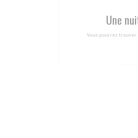
Une nui
Vous pourrez trouver 
Maison Baud à Grusse (100m)
+33384250403 +33638400684
La Petite Maison du Chineur 
Location meublée à Vincelles 
Gite Ferme de la Demoiselle 