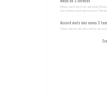
Menu en 3 services
Menu servi en trois services (Entré
Les menus sont servis pour l'ens
Accord mets vins menu 3 te
Deux verres de vins servis en ass
Ex