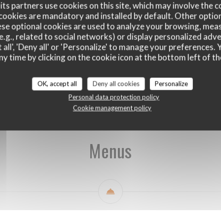
ts partners use cookies on this site, which may involve the c
cookies are mandatory and installed by default. Other optio
se optional cookies are used to analyze your browsing, meas
e.g., related to social networks) or display personalized adve
 all', 'Deny all' or 'Personalize' to manage your preferences
ny time by clicking on the cookie icon at the bottom left of th
Menus
Une nuit dans le Jura ? / Accomodation around us
OK, accept all
Deny all cookies
Personalize
Personal data protection policy
Cookie management policy
Menus