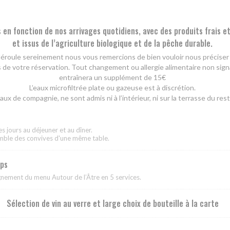
en fonction de nos arrivages quotidiens, avec des produits frais et
et issus de l’agriculture biologique et de la pêche durable.
éroule sereinement nous vous remercions de bien vouloir nous préciser 
s de votre réservation. Tout changement ou allergie alimentaire non signa
entraînera un supplément de 15€
L’eaux microfiltrée plate ou gazeuse est à discrétion.
ux de compagnie, ne sont admis ni à l’intérieur, ni sur la terrasse du res
es jours au déjeuner et au dîner.
emble des convives d'une même table.
mps
gnement du menu Autour de l’Âtre en 5 services.
Sélection de vin au verre et large choix de bouteille à la carte