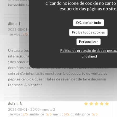
clicando no ícone de cookie no canto 
incredibile experience!!
esquerdo das páginas do site
OK, aceitar tudo
Alicia
T
2026-08-01
- 20:00 - guests 2
Proíbe todos cookies
service
:
5
/5
ambience
:
5
/5
menu
:
5
/5
quality_price
:
5
/5
Personalizar
Un cadre tout simplement incroyable, en extérieur comme en
Política de proteção de dados pesso
intérieur, une équipe formidable, passionnée et attentionnée
undefined
; des produits d'une grande qualité des amuse-bouche aux
dernières notes sucrées, qui sont travaillés avec beaucoup de
soin et d'originalité. Et merci pour la découverte de véritables
pépites œnologiques ! Hâtes de revenir et de faire découvrir
l'adresse. A bientôt !
Astrid
A
2026-08-01
- 20:00 - guests 2
service
:
5
/5
ambience
:
5
/5
menu
:
5
/5
quality_price
:
5
/5