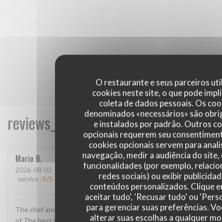
O restaurante e seus parceiros uti
cookies neste site, o que pode impli
coleta de dados pessoais. Os coo
denominados «necessários» são obri
reviews_from_our_clients_following_
e instalados por padrão. Outros c
opcionais requerem seu consentiment
cookies opcionais servem para anali
navegação, medir a audiência do site,
Mario
B
funcionalidades (por exemplo, relaci
2026-08-02
- 13:00 - guests 2
redes sociais) ou exibir publicida
service
:
5
/5
ambience
:
4
/5
menu
:
5
/5
quality_price
:
4
/5
conteúdos personalizados. Clique 
aceitar tudo', 'Recusar tudo' ou 'Pers
para gerenciar suas preferências. V
The chef and The staff super super super The location One
alterar suas escolhas a qualquer 
of The best in France The food AMAZING!!! Thank u for this