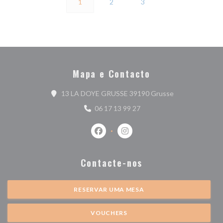
1
2
3
Mapa e Contacto
((abre numa nova
13 LA DOYE GRUSSE 39190 Grusse
06 17 13 99 27
Facebook ((abre numa nova janela))
Instagram ((abre numa nova j
Contacte-nos
RESERVAR UMA MESA
VOUCHERS