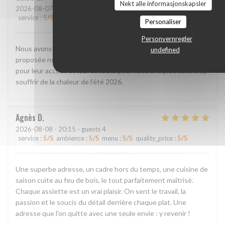
Nekt alle informasjonskapsler
2026-08-07
- 12:30 - guests 2
service
:
5
/5
ambience
:
5
/5
menu
:
5
/5
quality_price
:
5
/5
Personaliser
Personvernregler
Nous avons passé un très bon moment. La cuisine de saison
undefined
proposée nous a beaucoup plu. Un grand merci aux cuisiniers
pour leur accueil et leur conseils pour rentrer à pied sans trop
souffrir de la chaleur de l’été 2026.
Agnès
D
2026-08-08
- 20:15 - guests 4
service
:
5
/5
ambience
:
5
/5
menu
:
5
/5
quality_price
:
5
/5
Une superbe adresse, un cadre hors du temps, une cuisine de
saison cuite au feu de bois, le tout parfaitement maîtrisé.
Chaque assiette est un vrai plaisir. On sent le travail, la
passion et le soucis du détail derrière chaque plat. Une
adresse que l’on quitte avec une seule envie : y revenir !