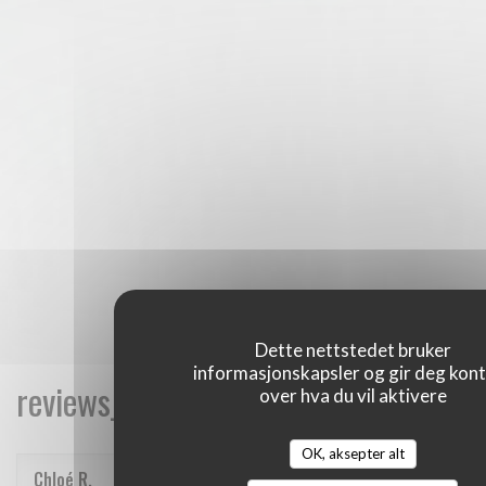
Dette nettstedet bruker
informasjonskapsler og gir deg kont
reviews_from_our_clients_following_
over hva du vil aktivere
OK, aksepter alt
Chloé
R