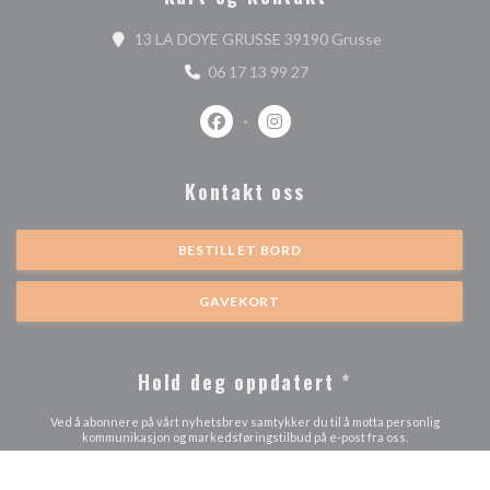
((åpner i et nytt
13 LA DOYE GRUSSE 39190 Grusse
06 17 13 99 27
Facebook ((åpner i et nytt vindu))
Instagram ((åpner i et nytt vi
Kontakt oss
BESTILL ET BORD
GAVEKORT
Hold deg oppdatert
*
Ved å abonnere på vårt nyhetsbrev samtykker du til å motta personlig
kommunikasjon og markedsføringstilbud på e-post fra oss.