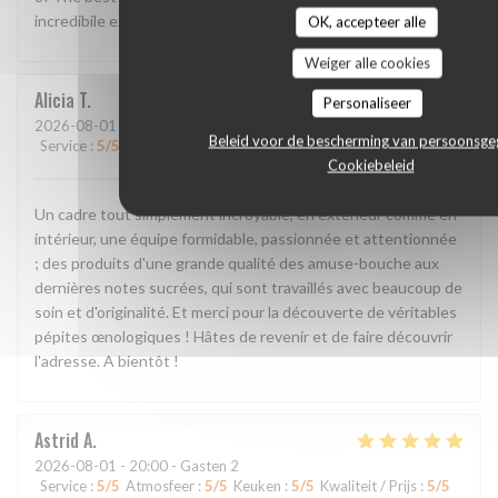
incredibile experience!!
OK, accepteer alle
Weiger alle cookies
Alicia
T
Personaliseer
2026-08-01
- 20:00 - Gasten 2
Beleid voor de bescherming van persoonsg
Service
:
5
/5
Atmosfeer
:
5
/5
Keuken
:
5
/5
Kwaliteit / Prijs
:
5
/5
Cookiebeleid
Un cadre tout simplement incroyable, en extérieur comme en
intérieur, une équipe formidable, passionnée et attentionnée
; des produits d'une grande qualité des amuse-bouche aux
dernières notes sucrées, qui sont travaillés avec beaucoup de
soin et d'originalité. Et merci pour la découverte de véritables
pépites œnologiques ! Hâtes de revenir et de faire découvrir
l'adresse. A bientôt !
Astrid
A
2026-08-01
- 20:00 - Gasten 2
Service
:
5
/5
Atmosfeer
:
5
/5
Keuken
:
5
/5
Kwaliteit / Prijs
:
5
/5