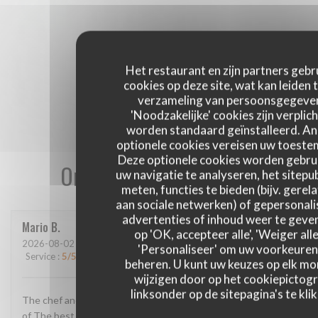
Het restaurant en zijn partners gebr
cookies op deze site, wat kan leiden 
verzameling van persoonsgegeve
'Noodzakelijke' cookies zijn verplich
worden standaard geïnstalleerd. A
optionele cookies vereisen uw toest
Deze optionele cookies worden gebru
Onze gastbeoordelingen
uw navigatie te analyseren, het sitepub
meten, functies te bieden (bijv. gerel
aan sociale netwerken) of gepersonal
advertenties of inhoud weer te geven
Mario
B
op 'OK, accepteer alle', 'Weiger alle
2026-08-02
- 13:00 - Gasten 2
'Personaliseer' om uw voorkeuren
Service
:
5
/5
Atmosfeer
:
4
/5
Keuken
:
5
/5
Kwaliteit / Prijs
:
4
/5
beheren. U kunt uw keuzes op elk m
wijzigen door op het cookiepictog
linksonder op de sitepagina's te klik
The chef and The staff super super super The location One
of The best in France The food AMAZING!!! Thank u for this