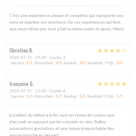
C’est une expérience unique et complète qui transporte vos
sens et imprime vos émotions. De ces expériences qui font
que vous n’êtes pas tout à fait la même avant et après. Merci.
Christian
B
2026-07-31
- 19:30 - Gasten 3
Service
:
5
/5
Atmosfeer
:
4
/5
Keuken
:
4
/5
Kwaliteit / Prijs
:
3
/5
françoise
G
2026-07-31
- 12:30 - Gasten 4
Service
:
5
/5
Atmosfeer
:
5
/5
Keuken
:
5
/5
Kwaliteit / Prijs
:
5
/5
Excellent du début à la fin, tant en terme de cuisine que
d'accueil, en passant par les conseils en vins. Belles
associations gustatives et une tenue irréprochable des
amuse-bouche au dessert.