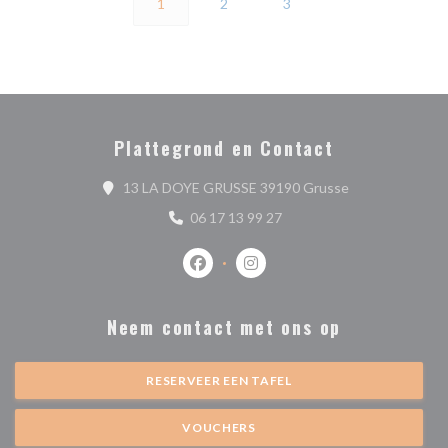
1
2
3
Plattegrond en Contact
((opent in een n
13 LA DOYE GRUSSE 39190 Grusse
06 17 13 99 27
Facebook ((opent in een nieuw venste
Instagram ((opent in een nieu
Neem contact met ons op
RESERVEER EEN TAFEL
VOUCHERS