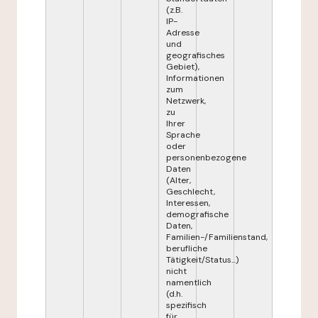
(z.B.
IP-
Adresse
und
geografisches
Gebiet),
Informationen
zum
Netzwerk,
zu
Ihrer
Sprache
oder
personenbezogene
Daten
(Alter,
Geschlecht,
Interessen,
demografische
Daten,
Familien-/Familienstand,
berufliche
Tätigkeit/Status...)
nicht
namentlich
(d.h.
spezifisch
für