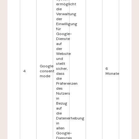
ermöglicht
die
Verwaltung
der
Einwilligung
für
Google-
Dienste
auf
der
Website
und
stellt
Google
sicher,
6
4
consent
dass
Monate
mode
die
Präferenzen
des
Nutzers
in
Bezug
auf
die
Datenerhebung
in
allen
Google-
Diensten