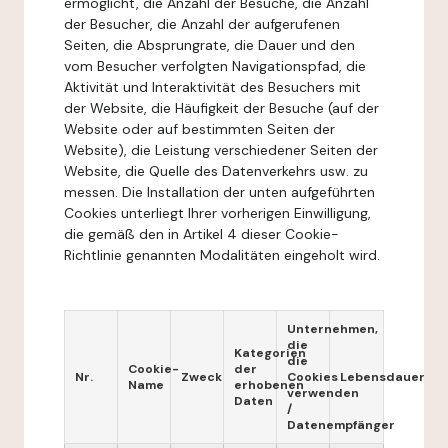
ermöglicht, die Anzahl der Besuche, die Anzahl
der Besucher, die Anzahl der aufgerufenen
Seiten, die Absprungrate, die Dauer und den
vom Besucher verfolgten Navigationspfad, die
Aktivität und Interaktivität des Besuchers mit
der Website, die Häufigkeit der Besuche (auf der
Website oder auf bestimmten Seiten der
Website), die Leistung verschiedener Seiten der
Website, die Quelle des Datenverkehrs usw. zu
messen. Die Installation der unten aufgeführten
Cookies unterliegt Ihrer vorherigen Einwilligung,
die gemäß den in Artikel 4 dieser Cookie-
Richtlinie genannten Modalitäten eingeholt wird.
Unternehmen,
die
Kategorien
die
Cookie-
der
Nr.
Zweck
Cookies
Lebensdauer
Name
erhobenen
verwenden
Daten
/
Datenempfänger