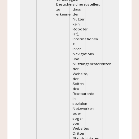
Besucher
sicherzustellen,
zu
dass
erkennen.
der
Nutzer
kein
Roboter
ist),
Informationen
zu
Ihren
Navigations-
und
Nutzungspräferenzen
der
Website,
der
Seiten
des
Restaurants
in
sozialen
Netzwerken
oder
sogar
von
Websites
Dritter,
Standortdaten