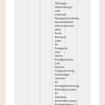
Sitzungs-,
Verbindungs-
und
Internet-
Navigationsdaten,
einschließlich
Informationen
über
Ihren
Browser
oder
Ihr
Endgerät
und
deren
Konfiguration
(z.B.
Device
Fingerprinting,
eindeutige
Geräte-
ID,
Anzeigeauflösung,
Betriebssystem,
IP-
Adresse,
Internetbrowser,
Endgerätetyp...),