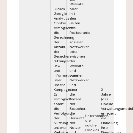
Website
Dieses
oder
Google
mit
Analytics-
den
Cookie
Seiten
ermöglicht
des
die
Restaurants
Berechnung
in
der
sozialen
Anzahl
Netzwerken
der
oder
Besucher,
zwischen
Sitzungen
der
usw.
Website
und
und
Informationen
sozialen
über
Netzwerken,
unsere
und
Kampagnen.
über
2
Es
die
Jahre
ermöglicht
Anzahl
(das
somit
der
Cookie-
die
Besucher,
Verwaltungsmodul
Verfolgung
die
erneuert
Unternehmen,
der
Herkunft
die
die
Nutzung
der
Einholung
solche
unserer
Nutzer
Ihrer
Cookies
Website
und
Einwilligung