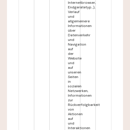
Internetbrowser,
Endgerätetyp...),
Verlauf
und
allgemeinere
Informationen
über
Datenverkehr
und
Navigation
auf
der
Website
und
auf
unseren
Seiten
in
sozialen
Netzwerken,
Informationen
zur
Rückverfolgbarkeit
von
Aktionen
auf
und
Interaktionen