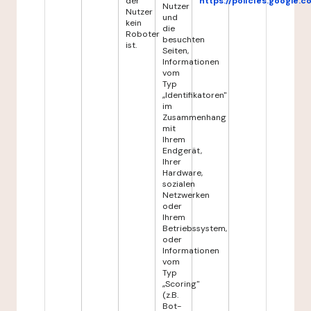
der
https://policies.google.
Nutzer
Nutzer
und
kein
die
Roboter
besuchten
ist.
Seiten,
Informationen
vom
Typ
„Identifikatoren"
im
Zusammenhang
mit
Ihrem
Endgerät,
Ihrer
Hardware,
sozialen
Netzwerken
oder
Ihrem
Betriebssystem,
oder
Informationen
vom
Typ
„Scoring"
(z.B.
Bot-