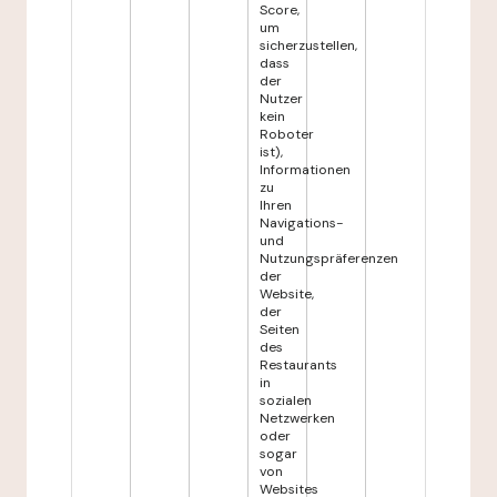
Score,
um
sicherzustellen,
dass
der
Nutzer
kein
Roboter
ist),
Informationen
zu
Ihren
Navigations-
und
Nutzungspräferenzen
der
Website,
der
Seiten
des
Restaurants
in
sozialen
Netzwerken
oder
sogar
von
Websites