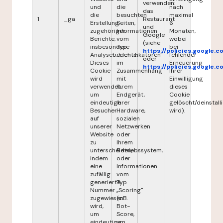
verwenden:
und
die
nach
das
die
besuchten
maximal
1
_ga
Restaurant
Erstellung
Seiten,
6
und
zugehöriger
Informationen
Monaten,
Google
Berichte,
vom
wobei
(siehe
insbesondere
Typ
bei
https://policies.google.
Analyseberichte.
„Identifikatoren"
fehlender
oder
Dieses
im
Erneuerung
https://policies.google.
Cookie
Zusammenhang
Ihrer
wird
mit
Einwilligung
verwendet,
Ihrem
dieses
um
Endgerät,
Cookie
eindeutige
Ihrer
gelöscht/deinstalli
Besucher
Hardware,
wird).
auf
sozialen
unserer
Netzwerken
Website
oder
zu
Ihrem
unterscheiden,
Betriebssystem,
indem
oder
eine
Informationen
zufällig
vom
generierte
Typ
Nummer
„Scoring"
zugewiesen
(z.B.
wird,
Bot-
um
Score,
eindeutige
um