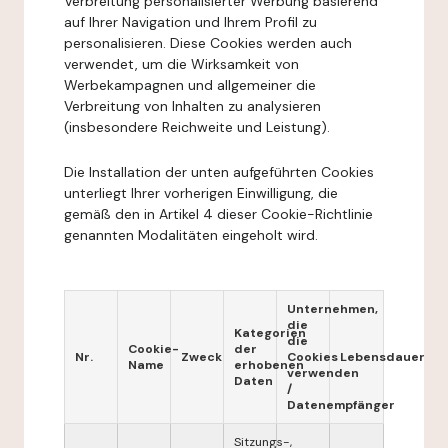
Verbreitung personalisierter Werbung basierend
auf Ihrer Navigation und Ihrem Profil zu
personalisieren. Diese Cookies werden auch
verwendet, um die Wirksamkeit von
Werbekampagnen und allgemeiner die
Verbreitung von Inhalten zu analysieren
(insbesondere Reichweite und Leistung).
Die Installation der unten aufgeführten Cookies
unterliegt Ihrer vorherigen Einwilligung, die
gemäß den in Artikel 4 dieser Cookie-Richtlinie
genannten Modalitäten eingeholt wird.
Unternehmen,
die
Kategorien
die
Cookie-
der
Nr.
Zweck
Cookies
Lebensdauer
Name
erhobenen
verwenden
Daten
/
Datenempfänger
Sitzungs-,