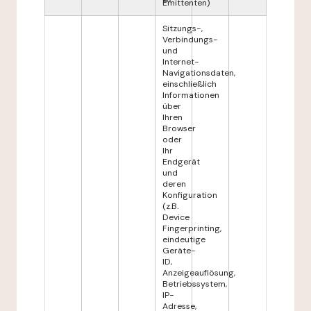
Emittenten)
Sitzungs-,
Verbindungs-
und
Internet-
Navigationsdaten,
einschließlich
Informationen
über
Ihren
Browser
oder
Ihr
Endgerät
und
deren
Konfiguration
(z.B.
Device
Fingerprinting,
eindeutige
Geräte-
ID,
Anzeigeauflösung,
Betriebssystem,
IP-
Adresse,