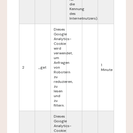
die
Kennung
des
Internetnutzers).
Dieses
Google
Analytics-
Cookie
wird
verwendet,
um
Anfragen
1
2
_gat
von
Minute
Robotern
zu
reduzieren,
zu
lesen
und
zu
filtern.
Dieses
Google
Analytics-
Cookie