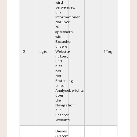
wird
verwendet,
um
Informationen
darüber
zu
speichern,
wie
Besucher
unsere
3
_gid
Website
1 Tag
nutzen,
und
hilft
bei
der
Erstellung
eines
Analyseberichts
über
die
Navigation
auf
unserer
Website.
Dieses
System