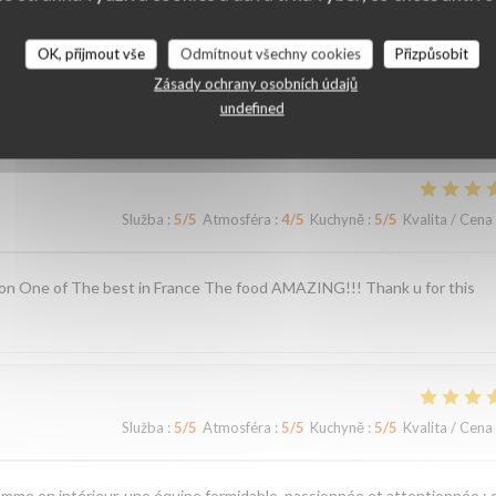
OK, přijmout vše
Odmítnout všechny cookies
Přizpůsobit
ní našich zákazníků
Zásady ochrany osobních údajů
undefined
Služba
:
5
/5
Atmosféra
:
4
/5
Kuchyně
:
5
/5
Kvalita / Cena
ion One of The best in France The food AMAZING!!! Thank u for this
Služba
:
5
/5
Atmosféra
:
5
/5
Kuchyně
:
5
/5
Kvalita / Cena
omme en intérieur, une équipe formidable, passionnée et attentionnée ; 