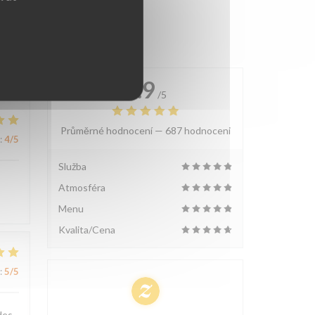
4.9
/5
Průměrné hodnocení —
687 hodnoceni
:
4
/5
Služba
Atmosféra
Menu
Kvalita/Cena
:
5
/5
des