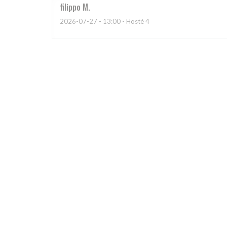
filippo
M
2026-07-27
- 13:00 - Hosté 4
Valerie
L
2026-07-25
- 20:00 - Hosté 2
Le lieu et une première surprise, puis l’accueil, et bi
Cyril
E
2026-07-24
- 19:30 - Hosté 2