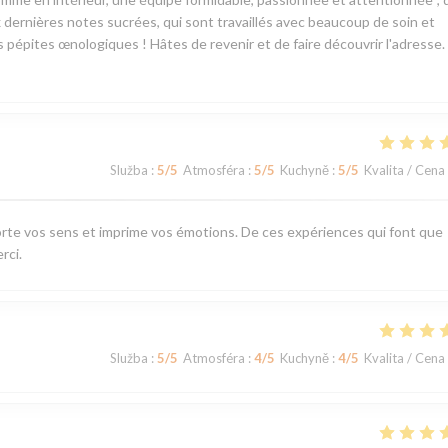
dernières notes sucrées, qui sont travaillés avec beaucoup de soin et
es pépites œnologiques ! Hâtes de revenir et de faire découvrir l'adresse.
Služba
:
5
/5
Atmosféra
:
5
/5
Kuchyně
:
5
/5
Kvalita / Cena
rte vos sens et imprime vos émotions. De ces expériences qui font que
rci.
Služba
:
5
/5
Atmosféra
:
4
/5
Kuchyně
:
4
/5
Kvalita / Cena