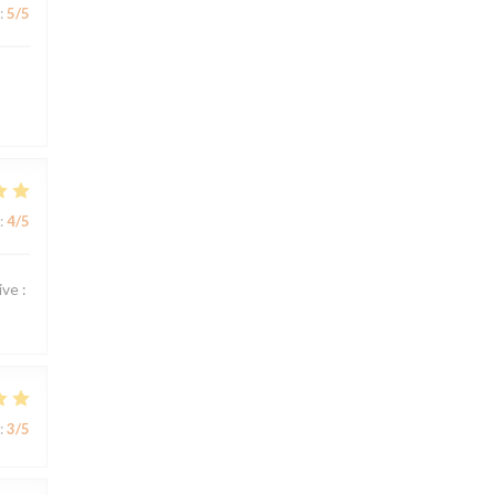
:
5
/5
:
4
/5
ve :
:
3
/5