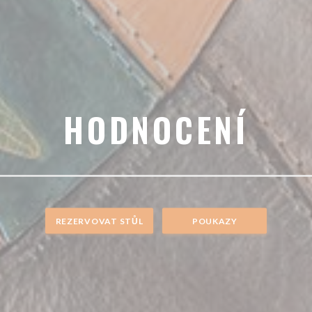
HODNOCENÍ
REZERVOVAT STŮL
POUKAZY