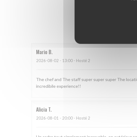
Hodnoce
Mario
B
2026-08-02
- 13:00 - Hosté 2
The chef and The staff super super super The locat
incredibile experience!!
Alicia
T
2026-08-01
- 20:00 - Hosté 2
Un cadre tout simplement incroyable, en extérieur c