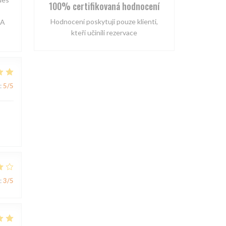
100% certifikovaná hodnocení
Hodnocení poskytují pouze klienti,
 A
kteří učinili rezervace
:
5
/5
:
3
/5