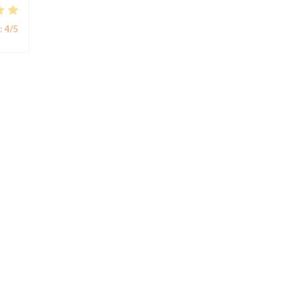
:
4
/5
:
5
/5
nt
:
4
/5