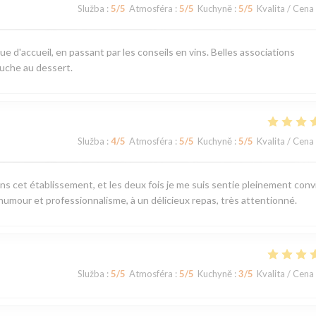
Služba
:
5
/5
Atmosféra
:
5
/5
Kuchyně
:
5
/5
Kvalita / Cena
ue d'accueil, en passant par les conseils en vins. Belles associations
uche au dessert.
Služba
:
4
/5
Atmosféra
:
5
/5
Kuchyně
:
5
/5
Kvalita / Cena
ans cet établissement, et les deux fois je me suis sentie pleinement convi
 humour et professionnalisme, à un délicieux repas, très attentionné.
Služba
:
5
/5
Atmosféra
:
5
/5
Kuchyně
:
3
/5
Kvalita / Cena