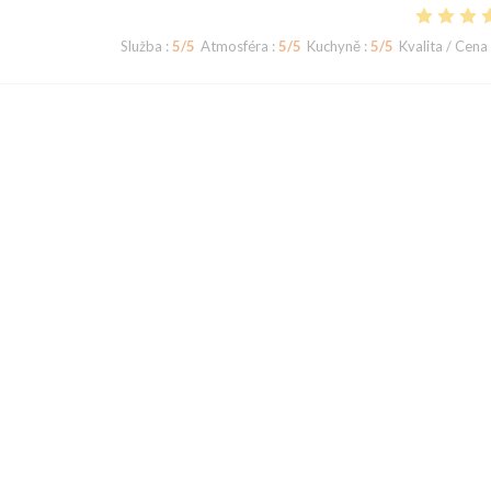
Služba
:
5
/5
Atmosféra
:
5
/5
Kuchyně
:
5
/5
Kvalita / Cena
Služba
:
5
/5
Atmosféra
:
5
/5
Kuchyně
:
5
/5
Kvalita / Cena
en sûr tous le plats sont savoureux. Il faut vraiment découvrir ce restaura
Služba
:
5
/5
Atmosféra
:
4
/5
Kuchyně
:
5
/5
Kvalita / Cena
1
2
3