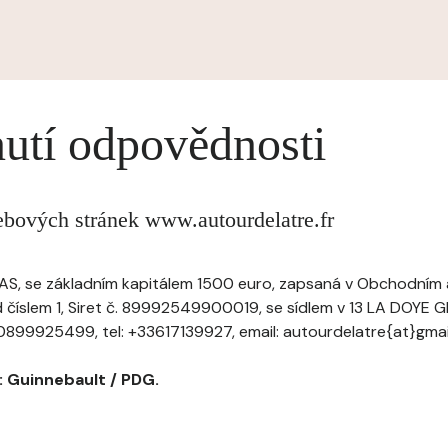
utí odpovědnosti
ebových stránek www.autourdelatre.fr
SAS, se základním kapitálem 1500 euro, zapsaná v Obchodním a
d číslem 1, Siret č. 89992549900019, se sídlem v 13 LA DOYE 
0899925499, tel: +33617139927, email: autourdelatre{at}gma
: Guinnebault / PDG.