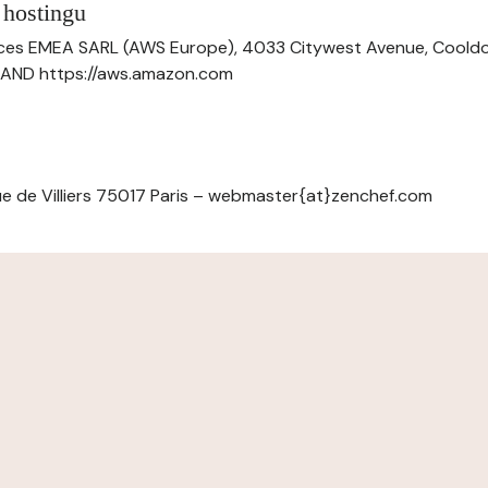
 hostingu
ces EMEA SARL (AWS Europe), 4033 Citywest Avenue, Cool
ELAND https://aws.amazon.com
e de Villiers 75017 Paris – webmaster{at}zenchef.com