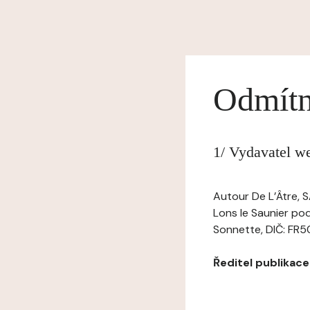
Odmítn
1/ Vydavatel w
Autour De L’Âtre, 
Lons le Saunier po
Sonnette, DIČ: FR5
Ředitel publikace