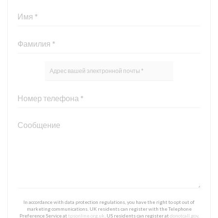
In accordance with data protection regulations, you have the right to opt out of
marketing communications. UK residents can register with the Telephone
Preference Service at
tpsonline.org.uk
. US residents can register at
donotcall.gov
.