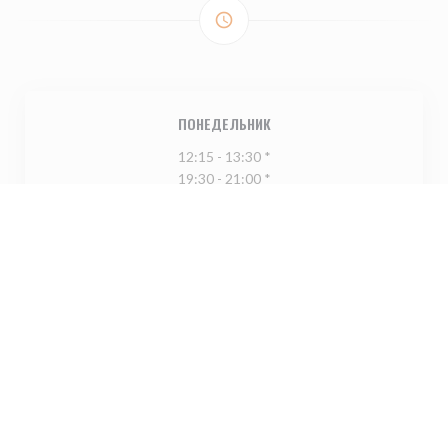
access_time
ПОНЕДЕЛЬНИК
12:15 - 13:30 *
19:30 - 21:00 *
В�
-
Ч�
Закрыто
П�
-
В�
12:15 - 13:30 *
19:30 - 21:00 *