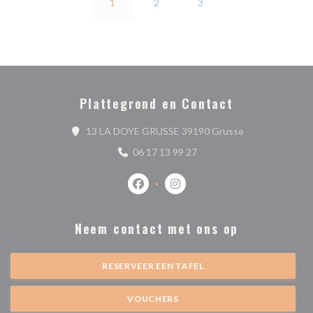
1
2
3
Plattegrond en Contact
((opent in een n
13 LA DOYE GRUSSE 39190 Grusse
06 17 13 99 27
Facebook ((opent in een nieuw venste
Instagram ((opent in een nieu
Neem contact met ons op
RESERVEER EEN TAFEL
VOUCHERS