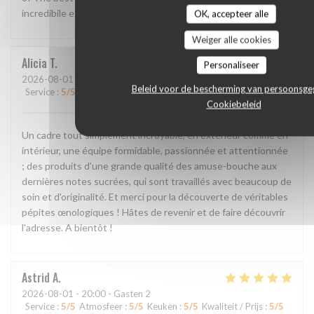
incredibile experience!!
OK, accepteer alle
Weiger alle cookies
Alicia
T
Personaliseer
2026-08-01
- 20:00 - Gasten 2
Beleid voor de bescherming van persoonsg
Service
:
5
/5
Atmosfeer
:
5
/5
Keuken
:
5
/5
Kwaliteit / Prijs
:
5
/5
Cookiebeleid
Un cadre tout simplement incroyable, en extérieur comme en
intérieur, une équipe formidable, passionnée et attentionnée
; des produits d'une grande qualité des amuse-bouche aux
dernières notes sucrées, qui sont travaillés avec beaucoup de
soin et d'originalité. Et merci pour la découverte de véritables
pépites œnologiques ! Hâtes de revenir et de faire découvrir
l'adresse. A bientôt !
Astrid
A
2026-08-01
- 20:00 - Gasten 2
Service
:
5
/5
Atmosfeer
:
5
/5
Keuken
:
5
/5
Kwaliteit / Prijs
:
5
/5