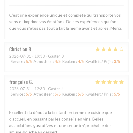
C’est une expérience unique et complète qui transporte vos
sens et imprime vos émotions. De ces expériences qui font
que vous n’êtes pas tout à fait la même avant et après. Merci.
Christian
B
2026-07-31
- 19:30 - Gasten 3
Service
:
5
/5
Atmosfeer
:
4
/5
Keuken
:
4
/5
Kwaliteit / Prijs
:
3
/5
françoise
G
2026-07-31
- 12:30 - Gasten 4
Service
:
5
/5
Atmosfeer
:
5
/5
Keuken
:
5
/5
Kwaliteit / Prijs
:
5
/5
Excellent du début à la fin, tant en terme de cuisine que
d'accueil, en passant par les conseils en vins. Belles
associations gustatives et une tenue irréprochable des
amuse-bouche au dessert.