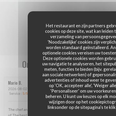
Het restaurant en zijn partners gebr
cookies op deze site, wat kan leiden 
verzameling van persoonsgegeve
'Noodzakelijke' cookies zijn verplich
worden standaard geïnstalleerd. A
optionele cookies vereisen uw toest
Deze optionele cookies worden gebru
Onze gastbeoordelingen
uw navigatie te analyseren, het sitepub
meten, functies te bieden (bijv. gerel
aan sociale netwerken) of gepersonal
advertenties of inhoud weer te geven
Mario
B
op 'OK, accepteer alle', 'Weiger alle
2026-08-02
- 13:00 - Gasten 2
'Personaliseer' om uw voorkeuren
Service
:
5
/5
Atmosfeer
:
4
/5
Keuken
:
5
/5
Kwaliteit / Prijs
:
4
/5
beheren. U kunt uw keuzes op elk m
wijzigen door op het cookiepictog
linksonder op de sitepagina's te klik
The chef and The staff super super super The location One
of The best in France The food AMAZING!!! Thank u for this