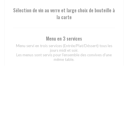
Sélection de vin au verre et large choix de bouteille à
la carte
Menu en 3 services
Menu servi en trois services (Entrée/Plat/Déssert) tous les
jours midi et soir.
Les menus sont servis pour l'ensemble des convives d'une
même table.
49,00 EUR
Accord mets vins menu 3 temps
Deux verres de vins servis en association avec le menu 3
temps.
24,00 EUR
Exemple du menu Autour de l’Âtre en 5 services servi