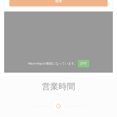
Waze Map が無効になっています。
許可
営業時間
access_time