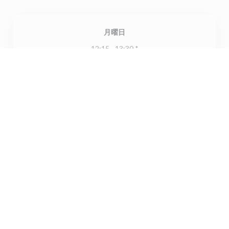
月曜日
12:15 - 13:30 *
19:30 - 21:00 *
火
-
木
閉じています
金
-
日
12:15 - 13:30 *
19:30 - 21:00 *