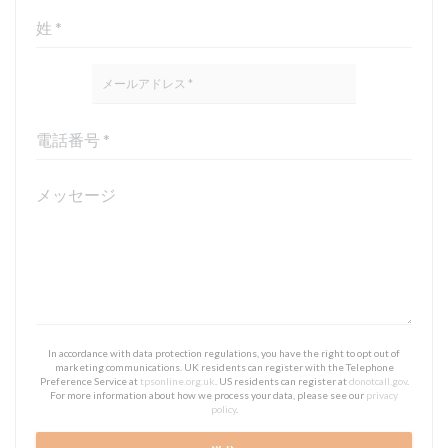
In accordance with data protection regulations, you have the right to opt out of
marketing communications. UK residents can register with the Telephone
Preference Service at
tpsonline.org.uk
. US residents can register at
donotcall.gov
.
For more information about how we process your data, please see our
privacy
policy
.