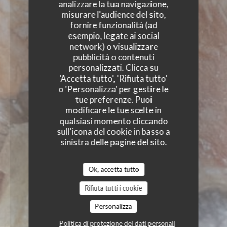
analizzare la tua navigazione,
misurare l'audience del sito,
fornire funzionalità (ad
esempio, legate ai social
network) o visualizzare
pubblicità o contenuti
personalizzati. Clicca su
'Accetta tutto', 'Rifiuta tutto'
o 'Personalizza' per gestire le
tue preferenze. Puoi
modificare le tue scelte in
qualsiasi momento cliccando
sull'icona del cookie in basso a
sinistra delle pagine del sito.
Ok, accetta tutto
Rifiuta tutti i cookie
Personalizza
Politica di protezione dei dati personali