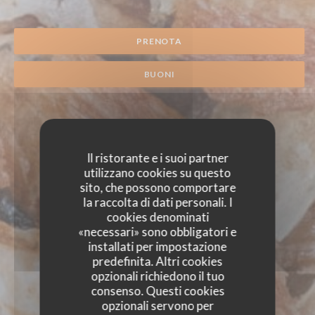
PRENOTA
BUONI
Il ristorante e i suoi partner
utilizzano cookies su questo
sito, che possono comportare
la raccolta di dati personali. I
cookies denominati
«necessari» sono obbligatori e
installati per impostazione
predefinita. Altri cookies
opzionali richiedono il tuo
consenso. Questi cookies
opzionali servono per