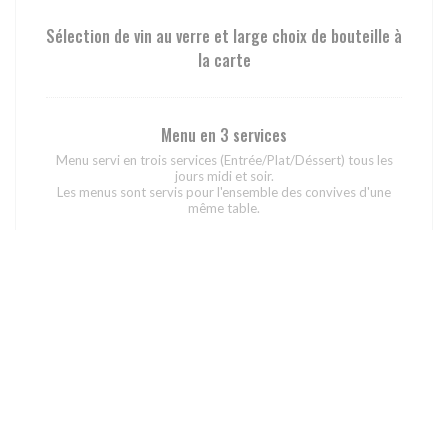
Sélection de vin au verre et large choix de bouteille à
la carte
Menu en 3 services
Menu servi en trois services (Entrée/Plat/Déssert) tous les
jours midi et soir.
Les menus sont servis pour l'ensemble des convives d'une
même table.
49,00 EUR
Accord mets vins menu 3 temps
Deux verres de vins servis en association avec le menu 3
temps.
24,00 EUR
Exemple du menu Autour de l’Âtre en 5 services servi