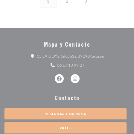
1
2
3
Mapa y Contacto
((abre en una n
13 LA DOYE GRUSSE 39190 Grusse
06 17 13 99 27
Facebook ((abre en una nueva ventan
Instagram ((abre en una nuev
Contacto
RESERVAR UNA MESA
VALES