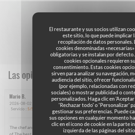
El restaurante y sus socios utilizan co
este sitio, lo que puede implicar 
recopilación de datos personales. 
cookies denominadas «necesarias»
obligatorias y se instalan por defecto
cookies opcionales requieren s
consentimiento. Estas cookies opcio
Las opiniones de nuestros clientes
sirven para analizar su navegación, me
audiencia del sitio, ofrecer funcional
(por ejemplo, relacionadas con re
sociales) o mostrar publicidad o cont
Mario
B
personalizados. Haga clic en 'Aceptar 
2026-08-02
- 13:00 - Invitados 2
'Rechazar todo' o 'Personalizar' p
Servicio
:
5
/5
Ambiente
:
4
/5
Menú
:
5
/5
Calidad / Precio
:
4
/5
gestionar sus preferencias. Puede c
sus opciones en cualquier momento h
clic en el icono de cookie en la parte i
The chef and The staff super super super The location One
izquierda de las páginas del sitio
of The best in France The food AMAZING!!! Thank u for this