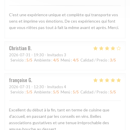
C’est une expérience unique et complète qui transporte vos
sens et imprime vos émotions. De ces expériences qui font
que vous n’êtes pas tout à fait la même avant et après. Merci.
Christian
B
2026-07-31
- 19:30 - Invitados 3
Servicio
:
5
/5
Ambiente
:
4
/5
Menú
:
4
/5
Calidad / Precio
:
3
/5
françoise
G
2026-07-31
- 12:30 - Invitados 4
Servicio
:
5
/5
Ambiente
:
5
/5
Menú
:
5
/5
Calidad / Precio
:
5
/5
Excellent du début à la fin, tant en terme de cuisine que
d'accueil, en passant par les conseils en vins. Belles
associations gustatives et une tenue irréprochable des
amuse-bouche au dessert.