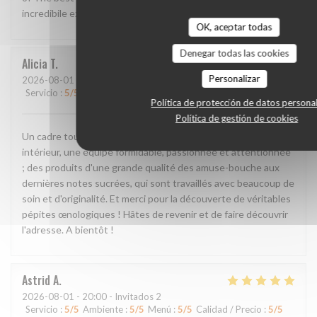
incredibile experience!!
OK, aceptar todas
Denegar todas las cookies
Alicia
T
Personalizar
2026-08-01
- 20:00 - Invitados 2
Servicio
:
5
/5
Ambiente
:
5
/5
Menú
:
5
/5
Calidad / Precio
:
5
/5
Política de protección de datos persona
Política de gestión de cookies
Un cadre tout simplement incroyable, en extérieur comme en
intérieur, une équipe formidable, passionnée et attentionnée
; des produits d'une grande qualité des amuse-bouche aux
dernières notes sucrées, qui sont travaillés avec beaucoup de
soin et d'originalité. Et merci pour la découverte de véritables
pépites œnologiques ! Hâtes de revenir et de faire découvrir
l'adresse. A bientôt !
Astrid
A
2026-08-01
- 20:00 - Invitados 2
Servicio
:
5
/5
Ambiente
:
5
/5
Menú
:
5
/5
Calidad / Precio
:
5
/5