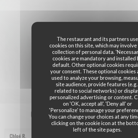
The restaurant and its partners us
cookies on this site, which may involve
collection of personal data. 'Necessa
cookies are mandatory and installed 
default. Other optional cookies requi
your consent. These optional cookies 
used to analyze your browsing, meas
site audience, provide features (e.g.
related to social networks) or displ
personalized advertising or content. C
on 'OK, accept all', 'Deny all' or
Our customer ratings
'Personalize' to manage your preferen
You can change your choices at any tim
clicking on the cookie icon at the bot
left of the site pages.
Chloé
R