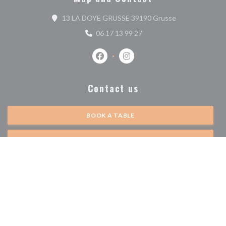
((opens in a ne
13 LA DOYE GRUSSE 39190 Grusse
06 17 13 99 27
Facebook ((opens in a new window))
Instagram ((opens in a new w
Contact us
BOOK A TABLE
GIFT CARDS
Stay updated
*
Subscribe to our newsletter to receive personalized communications and
marketing offers by email from us.