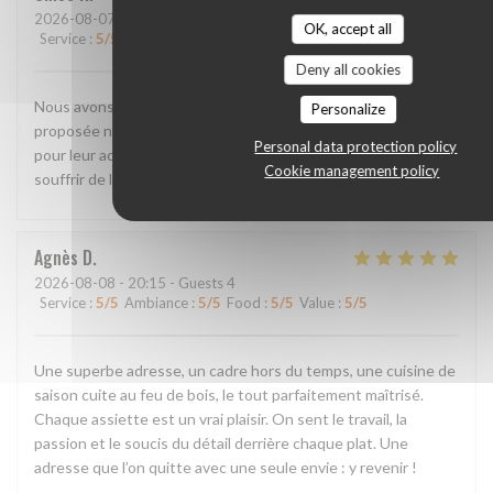
2026-08-07
- 12:30 - Guests 2
OK, accept all
Service
:
5
/5
Ambiance
:
5
/5
Food
:
5
/5
Value
:
5
/5
Deny all cookies
Nous avons passé un très bon moment. La cuisine de saison
Personalize
proposée nous a beaucoup plu. Un grand merci aux cuisiniers
Personal data protection policy
pour leur accueil et leur conseils pour rentrer à pied sans trop
Cookie management policy
souffrir de la chaleur de l’été 2026.
Agnès
D
2026-08-08
- 20:15 - Guests 4
Service
:
5
/5
Ambiance
:
5
/5
Food
:
5
/5
Value
:
5
/5
Une superbe adresse, un cadre hors du temps, une cuisine de
saison cuite au feu de bois, le tout parfaitement maîtrisé.
Chaque assiette est un vrai plaisir. On sent le travail, la
passion et le soucis du détail derrière chaque plat. Une
adresse que l’on quitte avec une seule envie : y revenir !