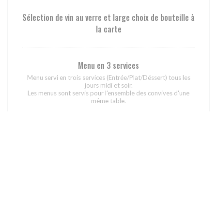
Sélection de vin au verre et large choix de bouteille à
la carte
Menu en 3 services
Menu servi en trois services (Entrée/Plat/Déssert) tous les
jours midi et soir.
Les menus sont servis pour l'ensemble des convives d'une
même table.
49,00 EUR
Accord mets vins menu 3 temps
Deux verres de vins servis en association avec le menu 3
temps.
24,00 EUR
Exemple du menu Autour de l’Âtre en 5 services servi