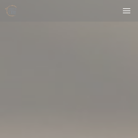
Πίνακας διαχείρισης "Μπισκότων" (Cookies)