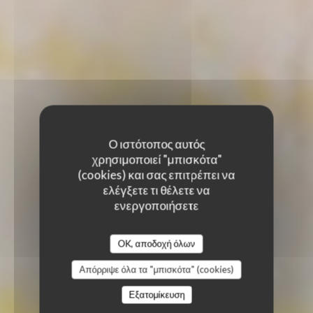
Ο ιστότοπος αυτός
χρησιμοποιεί "μπισκότα"
(cookies) και σας επιτρέπει να
ελέγξετε τι θέλετε να
ενεργοποιήσετε
OK, αποδοχή όλων
Απόρριψε όλα τα "μπισκότα" (cookies)
Εξατομίκευση