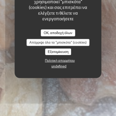
χρησιμοποιεί "μπισκότα"
(cookies) και σας επιτρέπει να
ελέγξετε τι θέλετε να
ενεργοποιήσετε
OK, αποδοχή όλων
Απόρριψε όλα τα "μπισκότα" (cookies)
Εξατομίκευση
Πολιτική απορρήτου
undefined