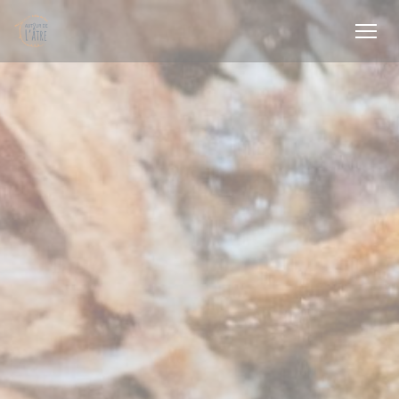
Πίνακας διαχείρισης "Μπισκότων" (Cookies)