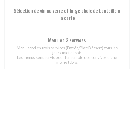
Sélection de vin au verre et large choix de bouteille à
la carte
Menu en 3 services
Menu servi en trois services (Entrée/Plat/Déssert) tous les
jours midi et soir.
Les menus sont servis pour l'ensemble des convives d'une
même table.
49,00 EUR
Accord mets vins menu 3 temps
Deux verres de vins servis en association avec le menu 3
temps.
24,00 EUR
Exemple du menu Autour de l’Âtre en 5 services servi