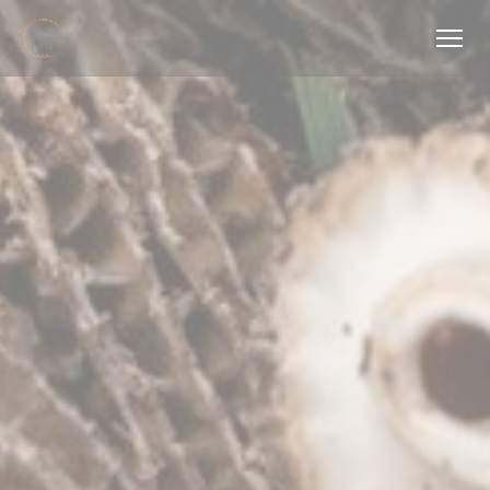
Πίνακας διαχείρισης "Μπισκότων" (Cookies)