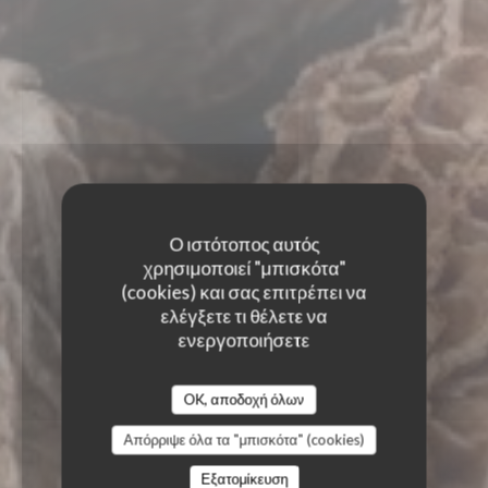
Ο ιστότοπος αυτός
χρησιμοποιεί "μπισκότα"
(cookies) και σας επιτρέπει να
ελέγξετε τι θέλετε να
ενεργοποιήσετε
OK, αποδοχή όλων
Απόρριψε όλα τα "μπισκότα" (cookies)
Εξατομίκευση