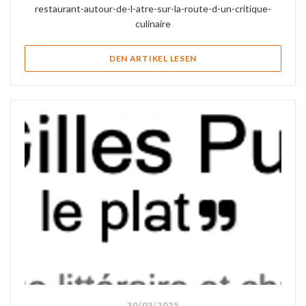
restaurant-autour-de-l-atre-sur-la-route-d-un-critique-
culinaire
((ÖFFNET EIN NEUES FEN
DEN ARTIKEL LESEN
30/03/2025