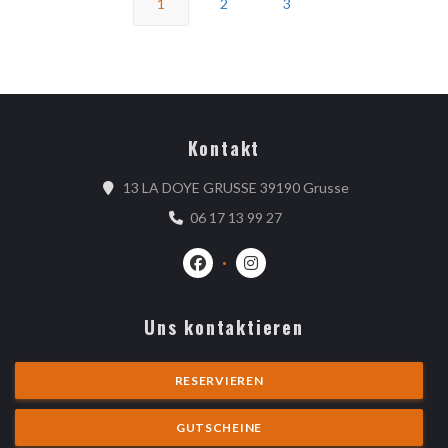
1
2
3
Kontakt
((öffnet ein neu
13 LA DOYE GRUSSE 39190 Grusse
06 17 13 99 27
Facebook ((öffnet ein neues Fenster)
Instagram ((öffnet ein neues 
Uns kontaktieren
RESERVIEREN
GUTSCHEINE