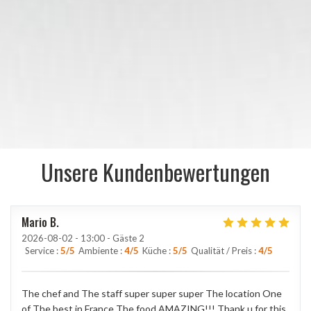
Unsere Kundenbewertungen
Mario
B
2026-08-02
- 13:00 - Gäste 2
Service
:
5
/5
Ambiente
:
4
/5
Küche
:
5
/5
Qualität / Preis
:
4
/5
The chef and The staff super super super The location One
of The best in France The food AMAZING!!! Thank u for this