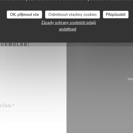
OK, přijmout vše
Odmítnout všechny cookies
Přizpůsobit
Zásady ochrany osobních údajů
undefined
TOVAT ?
FORMULÁŘ!
Waz