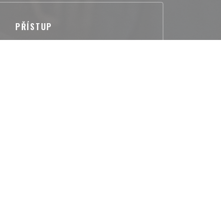
PŘÍSTUP
Metro
Lons le Saunier (15 minutes) - TGV : Bourg-en-
enève) ou Mouchard (ligne Paris-Lausanne) -
national de Lyon Saint Exupéry (1h20)
Bike station
t eau fraîche pour les chevaux
Autobus
ting Taxi Lons le Saunier :
unes.fr/annuaire/lons-le-saunier-39/taxis
Parkování