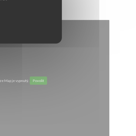
e Map je vypnutý.
Povolit