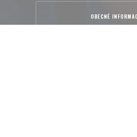
OBECNÉ INFORMA
Kuchyně
, fresh product
Typ podniku
Eco-friendly gourmet resta
, Table de campagne
Služby
Animals not accepted, Priva
Platební metody
Amex, Eurocard/Mastercard, Cash, V