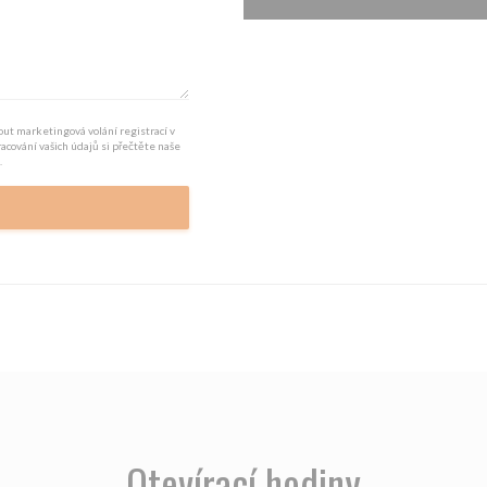
ut marketingová volání registrací v
pracování vašich údajů si přečtěte naše
.
Otevírací hodiny