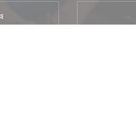
CE
Gare la plus proche : 
Bresse (Ligne Paris-G
Aéroport Inter
urant
Herbe e
te Hire
Lis
https://www.pagesja
isa, Debit Card