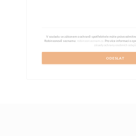
V souladu se zákonem o ochraně spotřebitele máte právo odmítno
Robinsonově seznamu:
robinsonseznam.cz
. Pro více informací o z
zásady ochrany osobních údajů